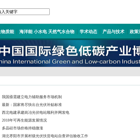
生物质能
海洋能 小水电 天然气水合物
学术动态
产品与技术
政策
我国亟需建立电力辅助服务市场机制
最新：国家将尽快出台光伏补贴标准
西北电建承建岗冶光伏电站顺利并网发电
2018年可再生能源发展情况
多晶硅市场价格持稳微涨
湖北枣阳市开展村级光伏扶贫电站自查评估验收工作