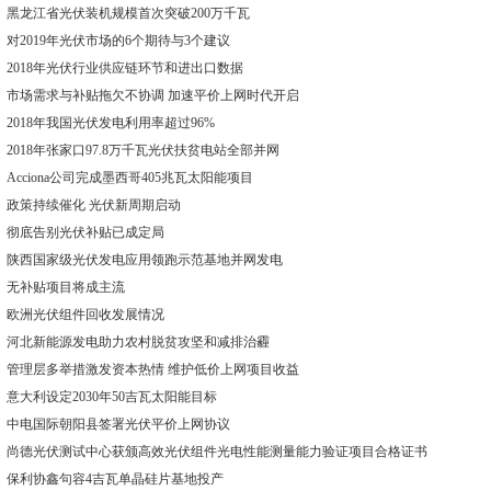
黑龙江省光伏装机规模首次突破200万千瓦
对2019年光伏市场的6个期待与3个建议
2018年光伏行业供应链环节和进出口数据
市场需求与补贴拖欠不协调 加速平价上网时代开启
2018年我国光伏发电利用率超过96%
2018年张家口97.8万千瓦光伏扶贫电站全部并网
Acciona公司完成墨西哥405兆瓦太阳能项目
政策持续催化 光伏新周期启动
彻底告别光伏补贴已成定局
陕西国家级光伏发电应用领跑示范基地并网发电
无补贴项目将成主流
欧洲光伏组件回收发展情况
河北新能源发电助力农村脱贫攻坚和减排治霾
管理层多举措激发资本热情 维护低价上网项目收益
意大利设定2030年50吉瓦太阳能目标
中电国际朝阳县签署光伏平价上网协议
尚德光伏测试中心获颁高效光伏组件光电性能测量能力验证项目合格证书
保利协鑫句容4吉瓦单晶硅片基地投产