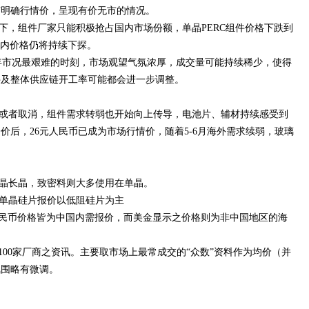
有明确行情价，呈现有价无市的情况。
下，组件厂家只能积极抢占国内市场份额，单晶PERC组件价格下跌到
短期内价格仍将持续下探。
今年市况最艰难的时刻，市场观望气氛浓厚，成交量可能持续稀少，使得
件及整体供应链开工率可能都会进一步调整。
或者取消，组件需求转弱也开始向上传导，电池片、辅材持续感受到
价后，26元人民币已成为市场行情价，随着5-6月海外需求续弱，玻璃
晶长晶，致密料则大多使用在单晶。
单晶硅片报价以低阻硅片为主
息中，人民币价格皆为中国内需报价，而美金显示之价格则为非中国地区的海
。
考超过100家厂商之资讯。主要取市场上最常成交的“众数”资料作为均价（并
氛围略有微调。