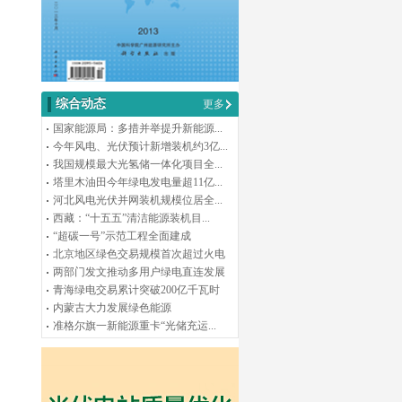
综合动态
更多
国家能源局：多措并举提升新能源...
今年风电、光伏预计新增装机约3亿...
我国规模最大光氢储一体化项目全...
塔里木油田今年绿电发电量超11亿...
河北风电光伏并网装机规模位居全...
西藏：“十五五”清洁能源装机目...
“超碳一号”示范工程全面建成
北京地区绿色交易规模首次超过火电
两部门发文推动多用户绿电直连发展
青海绿电交易累计突破200亿千瓦时
内蒙古大力发展绿色能源
准格尔旗一新能源重卡“光储充运...