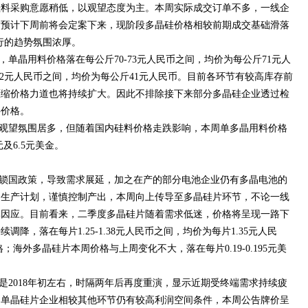
硅料采购意愿稍低，以观望态度为主。本周实际成交订单不多，一线企
交预计下周前将会定案下来，现阶段多晶硅价格相较前期成交基础滑落
行的趋势氛围浓厚。
单晶用料价格落在每公斤70-73元人民币之间，均价为每公斤71元人
42元人民币之间，均价为每公斤41元人民币。目前各环节有较高库存前
压缩价格力道也将持续扩大。因此不排除接下来部分多晶硅企业透过检
料价格。
观望氛围居多，但随着国内硅料价格走跌影响，本周单多晶用料价格
及6.5元美金。
锁国政策，导致需求展延，加之在产的部分电池企业仍有多晶电池的
定生产计划，谨慎控制产出，本周向上传导至多晶硅片环节，不论一线
率因应。目前看来，二季度多晶硅片随着需求低迷，价格将呈现一路下
降，落在每片1.25-1.38元人民币之间，均价为每片1.35元人民
；海外多晶硅片本周价格与上周变化不大，落在每片0.19-0.195元美
是2018年初左右，时隔两年后再度重演，显示近期受终端需求持续疲
。单晶硅片企业相较其他环节仍有较高利润空间条件，本周公告牌价呈