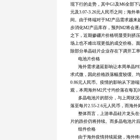
现下行的走势，其中G1及M6全部下调每
元及3.07-3.26元人民币之间；海外单晶
间。由于终端对于M2产品需求越来
步消化M2产品库存，预判M2将会
之下，近期掺硼片价格明显受到挤
场上也不难出现更低的成交价格。
除部分单晶硅片企业存在下调开工
电池片价格
海外需求递延影响让本周单晶P
求式微，因此价格跌落幅度较缓、均价滑
0.86元人民币。疫情的影响从下
观，本周海外M2尺寸均价落在每瓦0.
多晶电池片的部分，与上周状况
落至每片2.55-2.6元人民币，而
整体而言，上游单晶硅片龙头在
片的跌价仍将持续。而多晶电池片
组件价格
由于海外疫情持续延烧，海外终