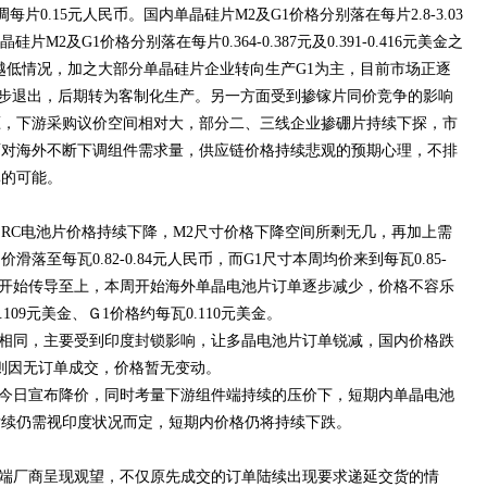
片0.15元人民币。国内单晶硅片M2及G1价格分别落在每片2.8-3.03
硅片M2及G1价格分别落在每片0.364-0.387元及0.391-0.416元美金之
越低情况，加之大部分单晶硅片企业转向生产G1为主，目前市场正逐
逐步退出，后期转为客制化生产。另一方面受到掺镓片同价竞争的影响
压，下游采购议价空间相对大，部分二、三线企业掺硼片持续下探，市
面对海外不断下调组件需求量，供应链价格持续悲观的预期心理，不排
率的可能。
ERC电池片价格持续下降，M2尺寸价格下降空间所剩无几，再加上需
落至每瓦0.82-0.84元人民币，而G1尺寸本周均价来到每瓦0.85-
游端开始传导至上，本周开始海外单晶电池片订单逐步减少，价格不容乐
109元美金、Ｇ1价格约每瓦0.110元美金。
相同，主要受到印度封锁影响，让多晶电池片订单锐减，国内价格跌
海外则因无订单成交，价格暂无变动。
今日宣布降价，同时考量下游组件端持续的压价下，短期内单晶电池
后续仍需视印度状况而定，短期内价格仍将持续下跌。
端厂商呈现观望，不仅原先成交的订单陆续出现要求递延交货的情