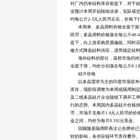
对厂内仍有硅料库存前提下，对于
业预计本周开始陆续洽谈，实际成
约每公斤2-3元人民币左右，价格下
本周单、多晶用料价格全面下探，
民币；多晶用料价格落在每公斤40-
提下，向上游采购意愿偏低，同时
修方式降低硅料供应，进而稳定硅
海外硅料的部分，虽然市场仍持
全面下滑，均价分别落在每公斤8.1元
硅片价格
以多晶需求为主的印度市场宣布
库存，现阶段调整为单周或隔周制
及二线多晶硅片企业陆续下调开工
行的态势。本周国内多晶硅片价格持续调
币，市场不见每片1.4元人民币的价格
金之间，均价为每片0.192元美金。
回顾隆基隔周即再次公告牌价已
软的影响，各供应链环节库存攀升