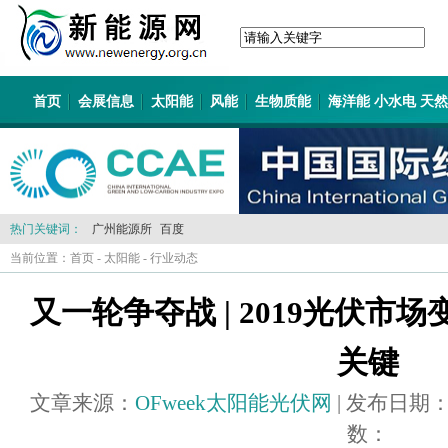
首页
会展信息
太阳能
风能
生物质能
海洋能 小水电 天
热门关键词：
广州能源所
百度
当前位置：
首页
-
太阳能
-
行业动态
又一轮争夺战 | 2019光伏市
关键
文章来源：
OFweek太阳能光伏网
| 发布日期
数：