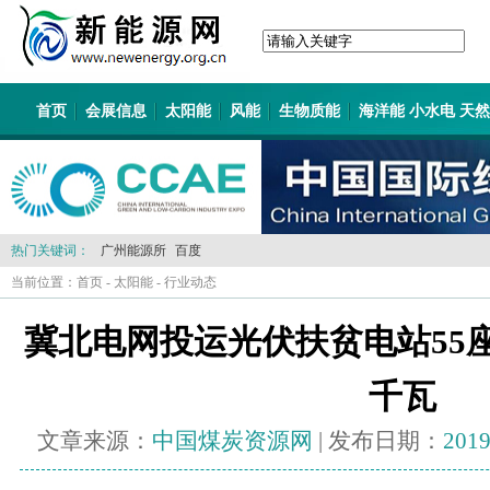
首页
会展信息
太阳能
风能
生物质能
海洋能 小水电 天
热门关键词：
广州能源所
百度
当前位置：
首页
-
太阳能
-
行业动态
冀北电网投运光伏扶贫电站55座装
千瓦
文章来源：
中国煤炭资源网
| 发布日期：
2019