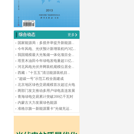
综合动态
更多
国家能源局：多措并举提升新能源...
今年风电、光伏预计新增装机约3亿...
我国规模最大光氢储一体化项目全...
塔里木油田今年绿电发电量超11亿...
河北风电光伏并网装机规模位居全...
西藏：“十五五”清洁能源装机目...
“超碳一号”示范工程全面建成
北京地区绿色交易规模首次超过火电
两部门发文推动多用户绿电直连发展
青海绿电交易累计突破200亿千瓦时
内蒙古大力发展绿色能源
准格尔旗一新能源重卡“光储充运...