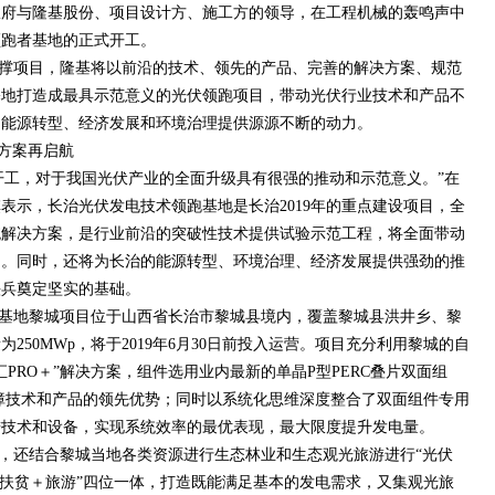
政府与隆基股份、项目设计方、施工方的领导，在工程机械的轰鸣声中
领跑者基地的正式开工。
撑项目，隆基将以前沿的技术、领先的产品、完善的解决方案、规范
基地打造成最具示范意义的光伏领跑项目，带动光伏行业技术和产品不
的能源转型、经济发展和环境治理提供源源不断的动力。
决方案再启航
开工，对于我国光伏产业的全面升级具有很强的推动和示范意义。”在
表示，长治光伏发电技术领跑基地是长治2019年的重点建设项目，全
统解决方案，是行业前沿的突破性技术提供试验示范工程，将全面带动
用。同时，还将为长治的能源转型、环境治理、经济发展提供强劲的推
头兵奠定坚实的基础。
基地黎城项目位于山西省长治市黎城县境内，覆盖黎城县洪井乡、黎
250MWp，将于2019年6月30日前投入运营。项目充分利用黎城的自
PRO＋”解决方案，组件选用业内最新的单晶P型PERC叠片双面组
分保障技术和产品的领先优势；同时以系统化思维深度整合了双面组件专用
进技术和设备，实现系统效率的最优表现，最大限度提升发电量。
，还结合黎城当地各类资源进行生态林业和生态观光旅游进行“光伏
＋扶贫＋旅游”四位一体，打造既能满足基本的发电需求，又集观光旅