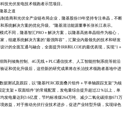
高科技光伏发电技术领跑者示范项目。
隆基之道
品制造商和光伏全产业链布局企业，隆基股份19年坚持专注单晶，不断
和系统解决方案的优化升级。”隆基清洁能源董事长张长江表示。
加模式不同，隆基智汇PRO＋解决方案，以隆基高效单晶组件为核心，
家，组建系统解决方案的“最强阵容”，汇聚业内最领先的技术和研发
计的全面互通与融合，全面提升IRR和LCOE的最优表现，实现“1＋
排阵列倾角控制、4G无线＋PLC通信技术、人工智能控制系统等前沿
、验证和优化升级后，这些新的研究成果将在长治技术领跑者基地中进
数据测试及跟踪，以“隆基PERC双面叠片组件＋平单轴跟踪支架”为核
固定支架＋双面组件”的常规配置，发电量综合提升超过22％以上，单
均发电量达到3.6亿度，节约标准煤264万吨、减少二氧化碳排放671万
环境效益，对于推动光伏行业技术进步，促进产业转型升级，实现绿色