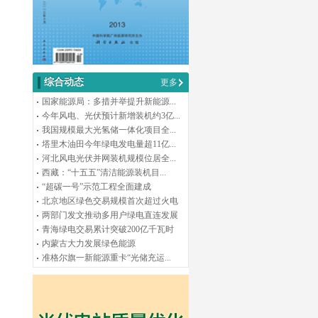
综合动态
更多
国家能源局：多措并举提升新能源...
今年风电、光伏预计新增装机约3亿...
我国规模最大光氢储一体化项目全...
塔里木油田今年绿电发电量超11亿...
河北风电光伏并网装机规模位居全...
西藏：“十五五”清洁能源装机目...
“超碳一号”示范工程全面建成
北京地区绿色交易规模首次超过火电
两部门发文推动多用户绿电直连发展
青海绿电交易累计突破200亿千瓦时
内蒙古大力发展绿色能源
准格尔旗一新能源重卡“光储充运...