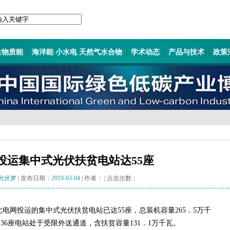
生物质能
海洋能 小水电 天然气水合物
学术动态
产品与技术
政策
投运集中式光伏扶贫电站达55座
光伏梦
| 发布日期：
2019-03-04
| 作者：
| 点击次数：
冀北电网投运的集中式光伏扶贫电站已达55座，总装机容量265．5万千
中36座电站处于受限外送通道，含扶贫容量131．1万千瓦。