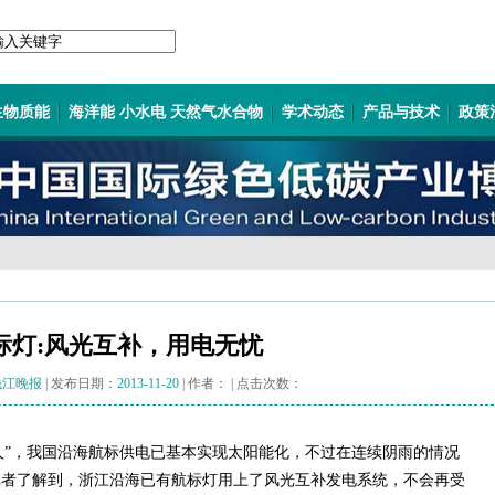
生物质能
海洋能 小水电 天然气水合物
学术动态
产品与技术
政策
标灯:风光互补，用电无忧
钱江晚报
| 发布日期：
2013-11-20
| 作者：
| 点击次数：
人”，我国沿海航标供电已基本实现太阳能化，不过在连续阴雨的情况
记者了解到，浙江沿海已有航标灯用上了风光互补发电系统，不会再受