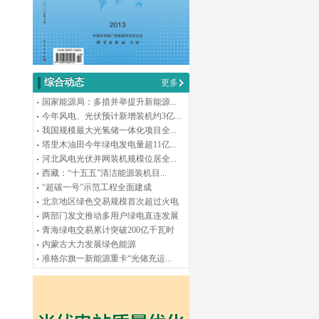
综合动态
更多
国家能源局：多措并举提升新能源...
今年风电、光伏预计新增装机约3亿...
我国规模最大光氢储一体化项目全...
塔里木油田今年绿电发电量超11亿...
河北风电光伏并网装机规模位居全...
西藏：“十五五”清洁能源装机目...
“超碳一号”示范工程全面建成
北京地区绿色交易规模首次超过火电
两部门发文推动多用户绿电直连发展
青海绿电交易累计突破200亿千瓦时
内蒙古大力发展绿色能源
准格尔旗一新能源重卡“光储充运...