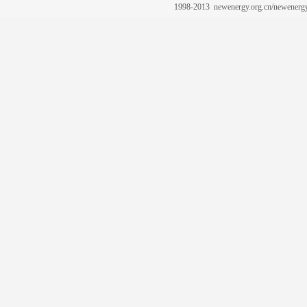
1998-2013 newenergy.org.cn/newene