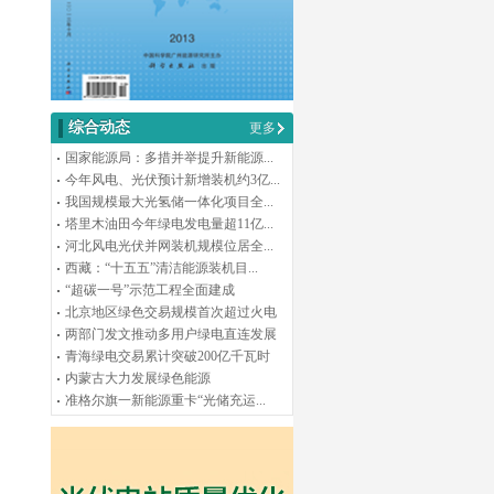
综合动态
更多
国家能源局：多措并举提升新能源...
今年风电、光伏预计新增装机约3亿...
我国规模最大光氢储一体化项目全...
塔里木油田今年绿电发电量超11亿...
河北风电光伏并网装机规模位居全...
西藏：“十五五”清洁能源装机目...
“超碳一号”示范工程全面建成
北京地区绿色交易规模首次超过火电
两部门发文推动多用户绿电直连发展
青海绿电交易累计突破200亿千瓦时
内蒙古大力发展绿色能源
准格尔旗一新能源重卡“光储充运...