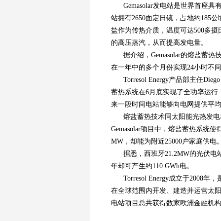
Gemasolar发电站是世界
站拥有2650面定日镜，占地约18
盐作为传热介质，温度可达500多
的高压蒸汽，从而提高发电量。
据介绍，Gemasolar的熔盐蓄
在一年中的多个月份实现24小时不
Torresol Energy产品部主
蓄热系统在6月底实现了全功率运行
来一段时间电站能够向电网提供平均
熔盐蓄热技术同太阳能光热发电
Gemasolar项目中，熔盐蓄热系
MW，却能为附近25000户家庭供电
据悉，西班牙21.2MW的光伏电站Sol
年却可产生约110 GWh电。
Torresol Energy成立于200
在全球范围内开发、建造并运营太阳能
电站项目总共获得数家欧洲金融机构1