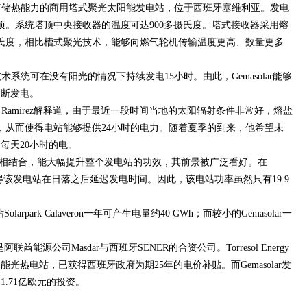
首座具有储热能力的商用塔式聚光太阳能发电站，位于西班牙塞维利亚。发电
5公顷。系统塔顶中央接收器的温度可达900多摄氏度。塔式接收器采用熔
摄氏度，相比槽式聚光技术，能够向燃气轮机传输温度更高、数量更多
热技术系统可在没有阳光的情况下持续发电15小时。由此，Gemasolar能够
间断发电。
任Diego Ramirez解释道，由于最近一段时间当地的太阳辐射条件非常好，熔盐
，从而使得电站能够提供24小时的电力。随着夏季的到来，他希望未
每天20小时的电。
相结合，能大幅提升整个发电站的功效，其前景被广泛看好。在
统使得该发电站在日落之后延迟发电时间。因此，该电站功率虽然只有19.9
。
arpark Calaveron一年可产生电量约40 GWh；而较小的Gemasolar一
8年，是阿联酋能源公司Masdar与西班牙SENER的合资公司。Torresol Energy
光热电站，已获得西班牙政府为期25年的电价补贴。而Gemasolar发
.71亿欧元的投资。