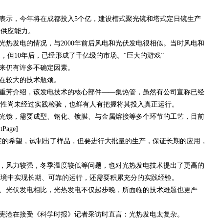
表示，今年将在成都投入5个亿，建设槽式聚光镜和塔式定日镜生产
的供应能力。
光热发电的情况，与2000年前后风电和光伏发电很相似。当时风电和
，但10年后，已经形成了千亿级的市场。“巨大的游戏”
来仍有许多不确定因素。
在较大的技术瓶颈。
重芳介绍，该发电技术的核心部件——集热管，虽然有公司宣称已经
靠性尚未经过实践检验，也鲜有人有把握将其投入真正运行。
光镜，需要成型、钢化、镀膜、与金属熔接等多个环节的工艺，目前
age]
定的希望，试制出了样品，但要进行大批量的生产，保证长期的应用，
。
，风力较强，冬季温度较低等问题，也对光热发电技术提出了更高的
环境中实现长期、可靠的运行，还需要积累充分的实践经验。
、光伏发电相比，光热发电不仅起步晚，所面临的技术难题也更严
宪淦在接受《科学时报》记者采访时直言：光热发电太复杂。