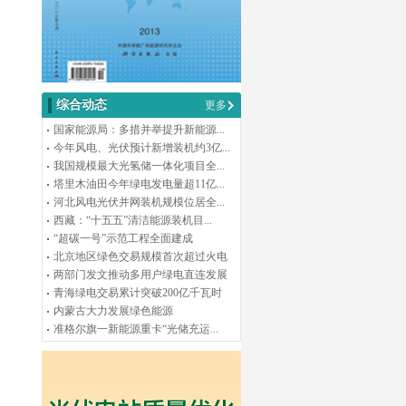
综合动态
更多
国家能源局：多措并举提升新能源...
今年风电、光伏预计新增装机约3亿...
我国规模最大光氢储一体化项目全...
塔里木油田今年绿电发电量超11亿...
河北风电光伏并网装机规模位居全...
西藏：“十五五”清洁能源装机目...
“超碳一号”示范工程全面建成
北京地区绿色交易规模首次超过火电
两部门发文推动多用户绿电直连发展
青海绿电交易累计突破200亿千瓦时
内蒙古大力发展绿色能源
准格尔旗一新能源重卡“光储充运...