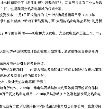
于抽出时间接受了《科学时报》记者的采访。马重芳是北京工业大学教
室主任，也是我国光热发电领域的权威专家。
委发布、6月1日正式施行的《产业结构调整指导目录（2011年
录》的鼓励类中新增了新能源类，而“太阳能热发电集热系统”则是新
创造了两个财富神话——风电和光伏发电。光热发电也许是第三个。”马
大规模阵列抛物或碟形镜面收集太阳热能，通过换热装置提供蒸汽，
光热发电已经引起过多番热议。
业化的光热发电项目——内蒙古鄂尔多斯50兆瓦槽式太阳能热发电示范项
发电技术及商业前景的诸多讨论。
的公布，则让光热发电再度“升温”。
始有所动作。2009年，华电集团就与澳大利亚雄狮国际签署合作协
0万千瓦光热发电项目，2010年又与嘉峪关市签署包括发展光热发电
光伏发电业务方面斩获颇丰的中海阳新能源电力股份有限公司，也宣称要