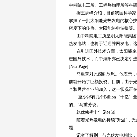
中科院电工所、工程热物理所等科
据王志峰介绍，目前我国科学家
掌握了一批太阳能光热发电的核心
密度下的传热、太阳能热电转换等
由中科院电工所皇明太阳能集团联
热发电站，也将于近期并网发电，
在引进国外技术方面，太阳能企
进国外技术，而中海阳亦已决定引
[NextPage]
马重芳对此感到欣慰。他表示，
前就开始了巨额投资。目前，由于
企和民营企业的加入，这一状况正
“至少得有几个Billion（
的。”马重芳说。
孰优孰劣十年见分晓
随着光热发电的持续“升温”，
题。
记者了解到，与光伏发电相比，