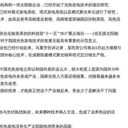
研机构和一些太阳能企业，已经开始了光热发电技术的项目研究。
已经对碟式发电系统、塔式发电系统以及槽式聚光单元进行了研究，
技术，如高反射率高精度反射镜、高精密度双轴跟踪控制系统、高热流
。
合实验室承担的科技部“十一五”“863”重点项目——1兆瓦级太阳能
这对于我国光热发电技术的发展无疑具有重要的示范意义。
业也已经行动起来。马重芳告诉记者，某民营公司将从6月起大规模引
进国外核心技术，在成都投建槽式聚光镜和塔式定日镜生产线。
中国光热发电之所以和国外差距这么大，很大程度上是因为国外20年
光热发电尚未形成产业，国家在投入方面还很慎重。但随着越来越多央
在发生改变。
十亿）量级的投资，才能真正把这个产业做起来。资金少了是解决不了问题
光热与光伏孰优孰劣，未来哪种技术将占主流，也成了业界热议的话
光热发电没有生产太阳能电池带来的高能