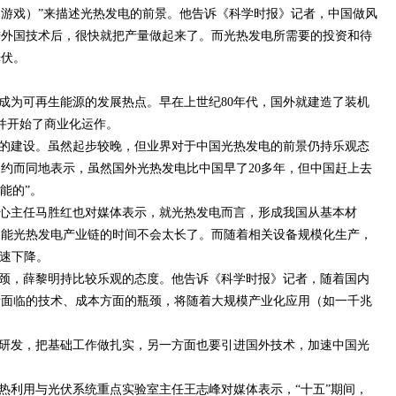
（巨大的游戏）”来描述光热发电的前景。他告诉《科学时报》记者，中国做风
进外国技术后，很快就把产量做起来了。而光热发电所需要的投资和待
光伏。
成为可再生能源的发展热点。早在上世纪80年代，国外就建造了装机
，并开始了商业化运作。
的建设。虽然起步较晚，但业界对于中国光热发电的前景仍持乐观态
约而同地表示，虽然国外光热发电比中国早了20多年，但中国赶上去
能的”。
心主任马胜红也对媒体表示，就光热发电而言，形成我国从基本材
阳能光热发电产业链的时间不会太长了。而随着相关设备规模化生产，
迅速下降。
颈，薛黎明持比较乐观的态度。他告诉《科学时报》记者，随着国内
所面临的技术、成本方面的瓶颈，将随着大规模产业化应用（如一千兆
研发，把基础工作做扎实，另一方面也要引进国外技术，加速中国光
热利用与光伏系统重点实验室主任王志峰对媒体表示，“十五”期间，