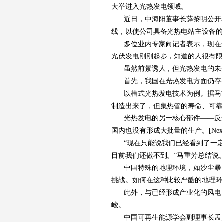
大举进入光热发电领域。
近日，中海阳董事长薛黎明公开
线，以使公司具备光热电站主设备
多位业内专家向记者表示，现在
光伏发电刚刚起步，知道的人很有限
虽然前景诱人，但光热发电的未
首先，我国在光热发电方面仍存
以槽式光热发电技术为例。据马
制造出来了，但集热管的寿命、可
光热发电的另一核心部件——反
国内也没有形成大批量的生产。[NextP
“现在只能说我们已经看到了一
目前我们还做不到。”马重芳总结说
中国特殊的地理环境，如沙尘暴
挑战。如何在这种比较严酷的地理
此外，与已经形成产业化的风电
峻。
中国可再生能源学会副理事长孟