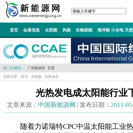
首页
会展信息
太阳能
风能
生物质能
海洋能 小水电 天
热门关键词：
广州能源所
百度
当前位置：
首页
-
太阳能
-
光热动态
光热发电成太阳能行业下
文章来源：
中国新能源网
| 发布日期：
2011-05
随着力诺瑞特CPC中温太阳能工业