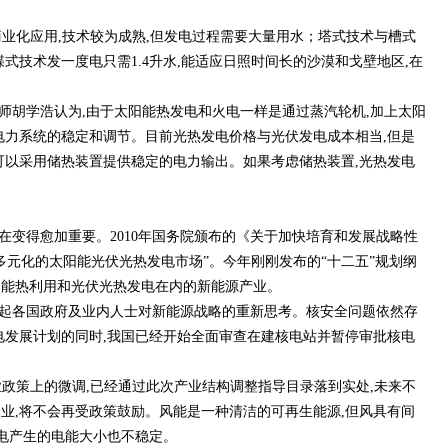
商业化应用,技术较为成熟,但发电过程需要大量用水；塔式技术与槽式
式技术发一度电只需1.4升水,能适应日照时间长的沙漠和戈壁地区,在
师胡学浩认为,由于太阳能热发电和火电一样是通过蒸汽轮机,加上太阳
电力系统的稳定和调节。目前光热发电价格与光伏发电成本相当,但是
可以采用储热装置提供稳定的电力输出。如果考虑储热装置,光热发电
在变得愈加重要。2010年国务院颁布的《关于加快培育和发展战略性
多元化的太阳能光伏光热发电市场”。今年刚刚发布的“十二五”规划纲
阳能热利用和光伏光热发电在内的新能源产业。
起各国政府及业内人士对新能源战略的重新思考。核安全问题依然存
电发展计划的同时,我国已经开始全面审查在建核电站并暂停审批核电
业政策上的微调,已经通过此次产业结构调整指导目录落到实处,未来不
业,将不会再受政策鼓励。风能是一种清洁的可再生能源,但风具有间
发电产生的电能大小也不稳定。