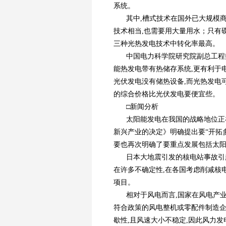
系统。
其中,槽式技术在国外已大规模
技术相当,也需要用大量用水；只有碟
三种光热发电技术中转化率最高。
中国电力科学院研究院副总工程
能热发电带有热储存系统,更有利于
光伏发电没有储热设备,而光热发电
的综合价格比光伏发电要便宜些。
□新闻分析
太阳能发电在我国的战略地位正
新兴产业的决定》明确提出要“开拓
要也再次明确了要重点发展包括太
日本大地震引发的核电站事故引
在许多不确定性,在各国考虑削减核
项目。
相对于风电而言,国家在风电产
符合政策的风电整机或零配件制造企
歇性,且风速大小不稳定,因此风力