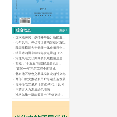
综合动态
更多
国家能源局：多措并举提升新能源...
今年风电、光伏预计新增装机约3亿...
我国规模最大光氢储一体化项目全...
塔里木油田今年绿电发电量超11亿...
河北风电光伏并网装机规模位居全...
西藏：“十五五”清洁能源装机目...
“超碳一号”示范工程全面建成
北京地区绿色交易规模首次超过火电
两部门发文推动多用户绿电直连发展
青海绿电交易累计突破200亿千瓦时
内蒙古大力发展绿色能源
准格尔旗一新能源重卡“光储充运...