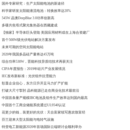
国外专家研究：生产太阳能电池的新途径
科学家研发太阳能液流电池：转换效率达20%
545W 晶澳DeepBlue 3.0功率创新高
多碟共焦塔式聚光集热器在西藏建成
【独家】半导体巨头登陆 美国应用材料或在上海合资建厂
首个500W级光伏电站解决方案发布
未来可期的空间太阳能电站
2020年我国多晶硅产量将达45万吨
综合功率530W，晋能科技异质结技术再获关注
CIPA年度报告：2019年硅片产业发展情况
IEC发布新标准：光伏组件抗雪能力
彰显企业信心，东方日升开足马力扩产扩能
打破大尺寸掣肘 晶科能源已走在商业化技术最前沿
中国首条量产规模IBC电池及组件生产效率达到国内最高
中国首个工商业储能系统通过UL9540认证
花更少的钱，装更好的光伏：天合富家续写惠农致富经
芬兰迎来大型太阳能与电转气设施
特变电工新能源2020年首场国际云端研讨会顺利举办