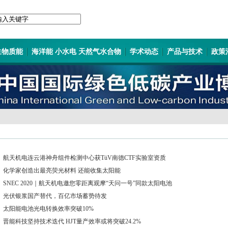
生物质能
海洋能 小水电 天然气水合物
学术动态
产品与技术
政策
航天机电连云港神舟组件检测中心获TüV南德CTF实验室资质
化学家创造出最亮荧光材料 还能收集太阳能
SNEC 2020｜航天机电邀您零距离观摩“天问一号”同款太阳电池
光伏银浆国产替代，百亿市场蓄势待发
太阳能电池光电转换效率突破10%
晋能科技坚持技术迭代 HJT量产效率或将突破24.2%