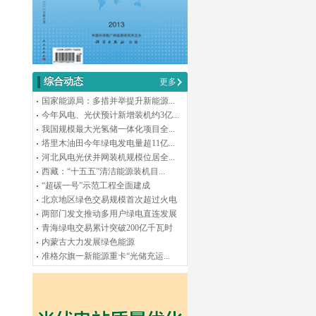
综合动态
更多
国家能源局：多措并举提升新能源...
今年风电、光伏预计新增装机约3亿...
我国规模最大光氢储一体化项目全...
塔里木油田今年绿电发电量超11亿...
河北风电光伏并网装机规模位居全...
西藏：“十五五”清洁能源装机目...
“超碳一号”示范工程全面建成
北京地区绿色交易规模首次超过火电
两部门发文推动多用户绿电直连发展
青海绿电交易累计突破200亿千瓦时
内蒙古大力发展绿色能源
准格尔旗一新能源重卡“光储充运...