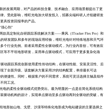
。
新的发展周期，对产品的科技含量、技术融合、应用场景都提出了更
旋律。受此影响，维旺光电加大研发投入，招募尖端科研人才组建研发
、更具投资回报率的产品。
强心剂”
定制化自研跟踪系统解决方案——乘风（ITracker Flex Pro）和
）。依托成熟的研发团队和多年的现场应用经验，维旺光电针对特殊地形和天气环
创多个行业先例。前者采用柔性全驱动模式，为行业内首创，可有效应
降区等不平坦地形研发，采用单点驱动模式，可应用于更多复杂化场
Pro）柔性全驱动跟踪系统创新使用柔性传动结构，在驱动性能、安装灵活性、后
现了全面升级。该套解决方案采用2P的结构配置，单排最长可达
维护的便捷性。同时，根据客户的不同需求，系统可灵活选择主轴及组件
应不同工况。
光电的柔性全驱动模式优势突出。最为明显的一点是在简化系统结构
安装驱动机构的设计，实现单点驱动至多点驱动再到全驱动的突破，有
。
坦地形如山地、戈壁、沙漠等特殊化地形成为电站建设的主要选择之