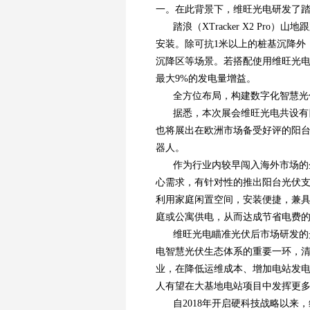
一。在此背景下，维旺光电研发了踏浪（X
踏浪（XTracker X2 Pr
安装。除可抗1米以上的桩基沉降外
沉降区等场景。若搭配使用维旺光
最大9%的发电量增益。
全方位布局，构建数字化智慧光
据悉，本次展会维旺光电共设有
也将展出在欧洲市场备受好评的阳
器人。
作为行业内较早闯入海外市场的
心需求，有针对性的推出阳台光伏支
利用家庭闲置空间，安装便捷，兼
庭或公寓供电，从而达成节省电费
维旺光电瞄准光伏后市场研发的
电智慧光伏生态体系的重要一环，清
业，在降低运维成本、增加电站发
人有望在大基地电站项目中发挥更
自2018年开启硬科技战略以