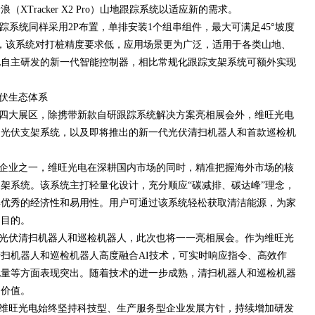
Tracker X2 Pro）山地跟踪系统以适应新的需求。
o）山地跟踪系统同样采用2P布置，单排安装1个组串组件，最大可满足45°坡度
，该系统对打桩精度要求低，应用场景更为广泛，适用于各类山地、
电自主研发的新一代智能控制器，相比常规化跟踪支架系统可额外实现
伏生态体系
四大展区，除携带新款自研跟踪系统解决方案亮相展会外，维旺光电
台光伏支架系统，以及即将推出的新一代光伏清扫机器人和首款巡检机
企业之一，维旺光电在深耕国内市场的同时，精准把握海外市场的核
架系统。该系统主打轻量化设计，充分顺应“碳减排、碳达峰”理念，
具优秀的经济性和易用性。用户可通过该系统轻松获取清洁能源，为家
的目的。
光伏清扫机器人和巡检机器人，此次也将一一亮相展会。作为维旺光
扫机器人和巡检机器人高度融合AI技术，可实时响应指令、高效作
电量等方面表现突出。随着技术的进一步成熟，清扫机器人和巡检机器
多价值。
来，维旺光电始终坚持科技型、生产服务型企业发展方针，持续增加研发