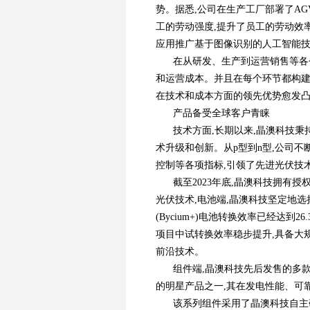
势。据悉,公司在生产工厂部署了AG
工的劳动强度,提升了员工的劳动效
应用推广基于图像识别的人工智能技
在从研发、生产到运营销售等各
和运营成本。并且在每个环节都构建
在技术和成本方面的领先优势愈发
产品备受全球客户青睐
技术方面,长期以来,晶澳科技秉
术升级和创新。从p型到n型,公司
控制等各项指标,引领了先进光伏技
截至2023年底,晶澳科技拥有授
光伏技术,电池端,晶澳科技坚定地选
(Bycium+)电池转换效率已经达到2
项目中试转换效率稳步提升,具备大
前沿技术。
组件端,晶澳科技先后发售的多款Dee
的明星产品之一,其在发电性能、可
该系列组件采用了晶澳科技自主研