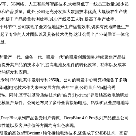
V车、5G网络、人工智能等智能技术,大幅降低了一线员工数量,减少员
率和产品质量。此外,公司还充分发挥大数据技术优势,大规模在生产线
术,提升产品质量检测效率,减少产线员工人数,提高了生产效率。
个环节中,公司实现了全方位地提升生产运营效率,切实有效地降低生产
起了专业的人才团队以及具备技术优势,这让公司全产业链垂直一体化
凸显。
持“量产一代、储备一代、研发一代”的研发创新策略,持续聚焦产品技
不断提升其产品的技术水平,提高电池及组件的转化效率、功率以及成本
术的研发和应用。
权专利1263项,其中发明专利285项。公司的研发中心研究和储备了多项
择n型电池技术作为未来发展方向,去年年底,公司量产的n型倍秀
6.3%。同时,基于硅基异质结技术的“皓秀(Hycium)”异质结高效电池研发
规模量产条件。公司还布局了多种全背接触电池、钙钛矿及叠层电池等
pBlue系列产品备受用户青睐。DeepBlue 4.0 Pro系列产品便是公司
靠性能以及客户价值等方面均有出色表现。
发的高效n型Bycium+钝化接触电池技术,还集成了SMBB技术、高密