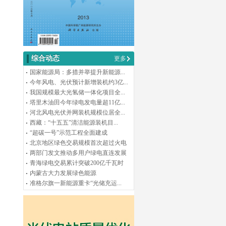
综合动态
更多
国家能源局：多措并举提升新能源...
今年风电、光伏预计新增装机约3亿...
我国规模最大光氢储一体化项目全...
塔里木油田今年绿电发电量超11亿...
河北风电光伏并网装机规模位居全...
西藏：“十五五”清洁能源装机目...
“超碳一号”示范工程全面建成
北京地区绿色交易规模首次超过火电
两部门发文推动多用户绿电直连发展
青海绿电交易累计突破200亿千瓦时
内蒙古大力发展绿色能源
准格尔旗一新能源重卡“光储充运...