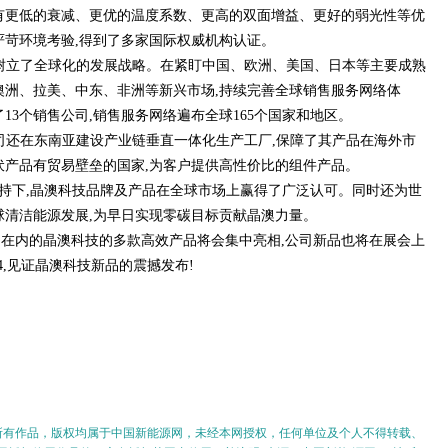
有更低的衰减、更优的温度系数、更高的双面增益、更好的弱光性等优
严苛环境考验,得到了多家国际权威机构认证。
就树立了全球化的发展战略。在紧盯中国、欧洲、美国、日本等主要成熟
澳洲、拉美、中东、非洲等新兴市场,持续完善全球销售服务网络体
13个销售公司,销售服务网络遍布全球165个国家和地区。
公司还在东南亚建设产业链垂直一体化生产工厂,保障了其产品在海外市
伏产品有贸易壁垒的国家,为客户提供高性价比的组件产品。
持下,晶澳科技品牌及产品在全球市场上赢得了广泛认可。同时还为世
球清洁能源发展,为早日实现零碳目标贡献晶澳力量。
ue系列在内的晶澳科技的多款高效产品将会集中亮相,公司新品也将在展会上
24,见证晶澳科技新品的震撼发布!
的所有作品，版权均属于中国新能源网，未经本网授权，任何单位及个人不得转载、