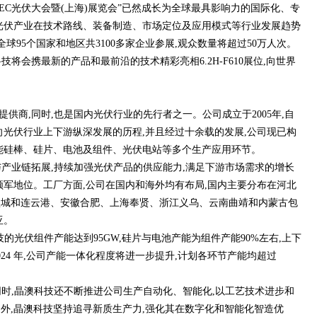
SNEC光伏大会暨(上海)展览会”已然成长为全球最具影响力的国际化、专
光伏产业在技术路线、装备制造、市场定位及应用模式等行业发展趋势
球95个国家和地区共3100多家企业参展,观众数量将超过50万人次。
将会携最新的产品和最前沿的技术精彩亮相6.2H-F610展位,向世界
供商,同时,也是国内光伏行业的先行者之一。公司成立于2005年,自
节向光伏行业上下游纵深发展的历程,并且经过十余载的发展,公司现已构
能硅棒、硅片、电池及组件、光伏电站等多个生产应用环节。
与产业链拓展,持续加强光伏产品的供应能力,满足下游市场需求的增长
领军地位。工厂方面,公司在国内和海外均有布局,国内主要分布在河北
盐城和连云港、安徽合肥、上海奉贤、浙江义乌、云南曲靖和内蒙古包
亚。
科技的光伏组件产能达到95GW,硅片与电池产能为组件产能90%左右,上下
24 年,公司产能一体化程度将进一步提升,计划各环节产能均超过
同时,晶澳科技还不断推进公司生产自动化、智能化,以工艺技术进步和
外,晶澳科技坚持追寻新质生产力,强化其在数字化和智能化智造优