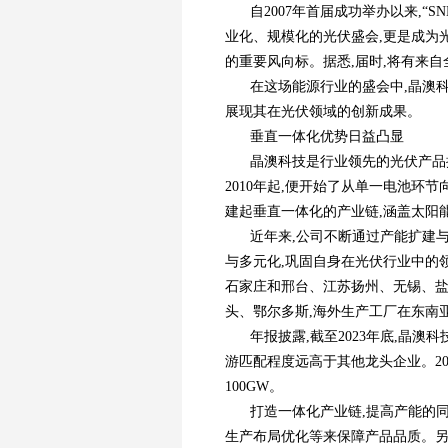
自2007年首届成功举办以来,“
业化、规模化的光伏盛会,更是成为
的重要风向标。据悉,届时,将有来自全
在这场能源行业的盛会中,晶澳科技
展现其在光伏领域的创新成果。
垂直一体化优势日益凸显
晶澳科技是行业领先的光伏产品提
2010年起,便开始了从单一电池环
建起垂直一体化的产业链,涵盖太阳
近年来,公司不断通过产能扩建
与多元化,巩固自身在光伏行业中的
石家庄和邢台、江苏扬州、无锡、
头、鄂尔多斯,海外生产工厂在东南
年报披露,截至2023年底,晶澳
游匹配程度远高于其他龙头企业。20
100GW。
打造一体化产业链,提高产能的
生产布局优化等来保障产品品质。另