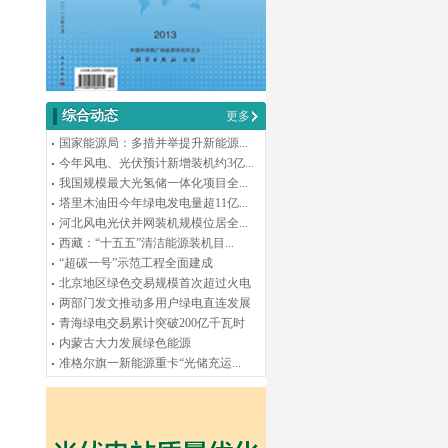
综合动态
更多
国家能源局：多措并举提升新能源...
今年风电、光伏预计新增装机约3亿...
我国规模最大光氢储一体化项目全...
塔里木油田今年绿电发电量超11亿...
河北风电光伏并网装机规模位居全...
西藏：“十五五”清洁能源装机目...
“超碳一号”示范工程全面建成
北京地区绿色交易规模首次超过火电
两部门发文推动多用户绿电直连发展
青海绿电交易累计突破200亿千瓦时
内蒙古大力发展绿色能源
准格尔旗一新能源重卡“光储充运...