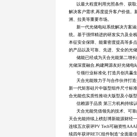
以最大程度利用光照条件、获取
解决客户需求,再度提升客户价值。
洲、拉美等重要市场。
新一代光储电站系统解决方案涵
统。基于强悍精进的研发实力及全栈智
本征安全保障、能量密度提高等多点
的产品以及可靠、先进、安全的光
储能已经成为天合光能第二增长
光储深度融合,构建网源友好光储电
引领行业标准化 打造共创共赢
天合光能致力于与合作伙伴打造
新一代矩形硅片中版型组件尺寸标准
合光能也实质性推动大版型及小版
信赖源于品质 第三方机构持续
天合光能凭借领先的技术、可靠
天合光能持续上榜彭博新能源财经一
连续五次获评PV Tech可融资性AAA最
续四年获评RETC组件制造“全面最佳表现” 