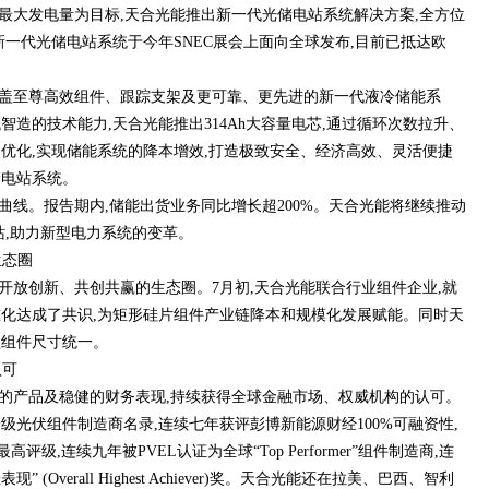
最大发电量为目标,天合光能推出新一代光储电站系统解决方案,全方位
新一代光储电站系统于今年SNEC展会上面向全球发布,目前已抵达欧
盖至尊高效组件、跟踪支架及更可靠、更先进的新一代液冷储能系
造的技术能力,天合光能推出314Ah大容量电芯,通过循环次数拉升、
优化,实现储能系统的降本增效,打造极致安全、经济高效、灵活便捷
储电站系统。
曲线。报告期内,储能出货业务同比增长超200%。天合光能将继续推动
站,助力新型电力系统的变革。
生态圈
开放创新、共创共赢的生态圈。7月初,天合光能联合行业组件企业,就
化达成了共识,为矩形硅片组件产业链降本和规模化发展赋能。同时天
型组件尺寸统一。
认可
的产品及稳健的财务表现,持续获得全球金融市场、权威机构的认可。
级光伏组件制造商名录,连续七年获评彭博新能源财经100%可融资性,
高评级,连续九年被PVEL认证为全球“Top Performer”组件制造商,连
(Overall Highest Achiever)奖。天合光能还在拉美、巴西、智利