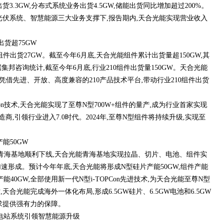
3.3GW,分布式系统业务出货4.5GW,储能出货同比增加超过200%。
光伏系统、智慧能源三大业务支撑下,报告期内,天合光能实现营业收入
出货超75GW
件出货27GW。截至今年6月底,天合光能组件累计出货量超150GW,其
据集邦咨询统计,截至今年6月底,行业210组件出货量150GW。天合光能
也凭借先进、开放、高度兼容的210产品技术平台,带动行业210组件出货
Con技术,天合光能实现了至尊N型700W+组件的量产,成为行业首家实现
制造商,引领行业进入7.0时代。2024年,至尊N型组件将持续升级,实现至
能50GW
电池在青海基地顺利下线,天合光能青海基地实现拉晶、切片、电池、组件实
加速形成。预计今年年底,天合光能将形成N型硅片产能50GW,组件产能
池产能40GW,全部使用新一代N型i-TOPCon先进技术,为天合光能至尊N型
合光能完成海外一体化布局,形成6.5GW硅片、6.5GW电池和6.5GW
求提供强有力的保障。
储电站系统引领智慧能源升级