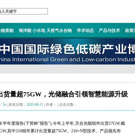
生物质能
海洋能 小水电 天然气水合物
学术动态
产品与技术
政策
计出货量超75GW，光储融合引领智慧能源升级
：
5e
| 发布日期：
2023-09-11
| 作者：
| 点击次数：
3年半年度报告(下简称“报告”),今年上半年,天合光能组件出货27GW;截
GW,其中210组件累计出货量超75GW。210+N型技术、产品领先布