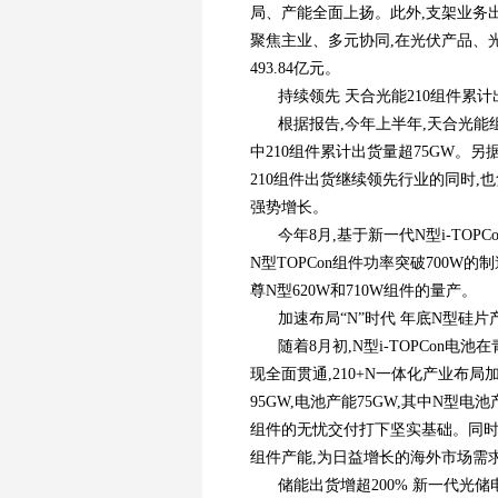
局、产能全面上扬。此外,支架业务出货
聚焦主业、多元协同,在光伏产品、
493.84亿元。
持续领先 天合光能210组件累计
根据报告,今年上半年,天合光能组
中210组件累计出货量超75GW。另
210组件出货继续领先行业的同时,
强势增长。
今年8月,基于新一代N型i-TOP
N型TOPCon组件功率突破700W的
尊N型620W和710W组件的量产。
加速布局“N”时代 年底N型硅片产
随着8月初,N型i-TOPCon
现全面贯通,210+N一体化产业布局
95GW,电池产能75GW,其中N型电
组件的无忧交付打下坚实基础。同时,天
组件产能,为日益增长的海外市场需
储能出货增超200% 新一代光