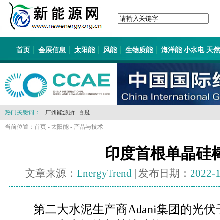
首页
会展信息
太阳能
风能
生物质能
海洋能 小水电 天
热门关键词：
广州能源所
百度
当前位置：
首页
-
太阳能
-
产品与技术
印度首根单晶硅
文章来源：
EnergyTrend
| 发布日期：
2022-
第二大水泥生产商Adani集团的光伏子公司