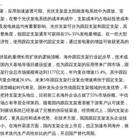
期。
著，应用加速渗透可期。光伏支架是太阳能发电系统中为摆放、安
支架，在整个光伏发电系统的成本构成中，支架成本约占电站投资成本
寿命及发电效益均有重要影响。光伏支架可分为跟踪支架和固定支架，其
整角度，较固定支架通常可获得在5%-35%发电量增益。在一些大型
经济性，使用跟踪支架替代固定支架，通过发电量的增益可收获更高的
伏装机量增长而扩张的逻辑清晰。海外跟踪支架行业起步早，技术成
时国内大基地等项目建设提速，也为跟踪支架的应用带来广阔市场，跟
架行业总市场规模将达到1177亿元，年均复合增速15.4%。其中跟踪
均复合增速20.0%。未来5年跟踪支架行业复合增速将快于固定支架。
国货崛起时代将至。国外龙头企业凭借跟踪支架领域的先发优势，不
把持支架龙头地位，目前前三名海外企业占据了55%市场份额。中信
市场占有率居全球第四。随着国内跟踪支架逐渐被下游客户认可接受，
制到驱动系统已经形成了完整的供应链渠道。经营模式上，国内支架企
模式，更具品控和成本优势。在技术方面，我国跟踪支架龙头企业技
缩小。在海外渠道方面，国内支架企业上市后，也正加速布局海外，推
断技术迭代生产高性价比的产品，开启国产替代周期。