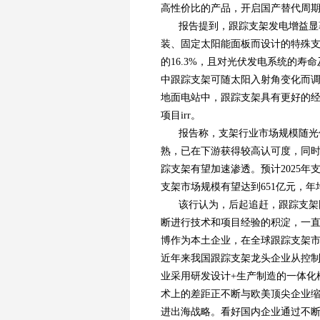
高性价比的产品，开启国产替代周
报告提到，跟踪支架发电增益显
装、固定太阳能面板而设计的特殊
的16.3%，且对光伏发电系统的
中跟踪支架可随太阳入射角变化而调
地面电站中，跟踪支架具有更好的
项目irr。
报告称，支架行业市场规模随光
熟，已在下游获得较高认可度，同
踪支架有望加速渗透。预计2025年支
支架市场规模有望达到651亿元，年
该行认为，后起追赶，跟踪支架
断进行技术和项目经验的积淀，一直
博作为本土企业，在全球跟踪支架
近年来我国跟踪支架龙头企业从控
业采用研发设计+生产制造的一体化
术上的差距正不断与欧美顶尖企业
进出海战略。看好国内企业通过不