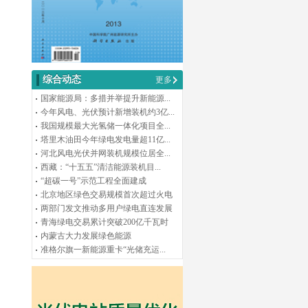
综合动态
更多
国家能源局：多措并举提升新能源...
今年风电、光伏预计新增装机约3亿...
我国规模最大光氢储一体化项目全...
塔里木油田今年绿电发电量超11亿...
河北风电光伏并网装机规模位居全...
西藏：“十五五”清洁能源装机目...
“超碳一号”示范工程全面建成
北京地区绿色交易规模首次超过火电
两部门发文推动多用户绿电直连发展
青海绿电交易累计突破200亿千瓦时
内蒙古大力发展绿色能源
准格尔旗一新能源重卡“光储充运...