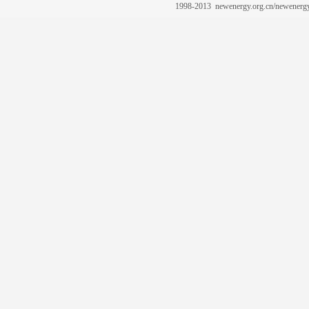
1998-2013 newenergy.org.cn/newene