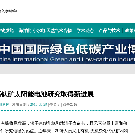
生物质能
海洋能 小水电 天然气水合物
学术动态
产品与技术
政策
钙钛矿太阳能电池研究取得新进展
维科网
| 发布日期：
2019-09-29
| 作者：
| 点击次数：
具有吸收系数高，激子束缚能低和载流子寿命长，且元素储量丰富和价
件研究领域的热点。近年来，科研人员采用有机-无机杂化钙钛矿材料