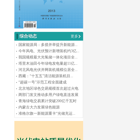
综合动态
更多
国家能源局：多措并举提升新能源...
今年风电、光伏预计新增装机约3亿...
我国规模最大光氢储一体化项目全...
塔里木油田今年绿电发电量超11亿...
河北风电光伏并网装机规模位居全...
西藏：“十五五”清洁能源装机目...
“超碳一号”示范工程全面建成
北京地区绿色交易规模首次超过火电
两部门发文推动多用户绿电直连发展
青海绿电交易累计突破200亿千瓦时
内蒙古大力发展绿色能源
准格尔旗一新能源重卡“光储充运...