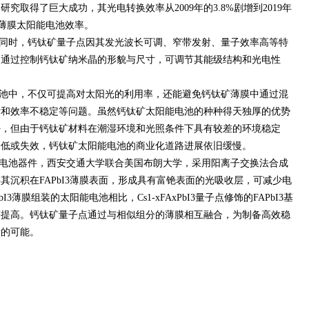
究取得了巨大成功，其光电转换效率从2009年的3.8%剧增到2019年
有薄膜太阳能电池效率。
同时，钙钛矿量子点因其发光波长可调、窄带发射、量子效率高等特
，通过控制钙钛矿纳米晶的形貌与尺寸，可调节其能级结构和光电性
池中，不仅可提高对太阳光的利用率，还能避免钙钛矿薄膜中通过混
析和效率不稳定等问题。虽然钙钛矿太阳能电池的种种得天独厚的优势
好，但由于钙钛矿材料在潮湿环境和光照条件下具有较差的环境稳定
降低或失效，钙钛矿太阳能电池的商业化道路进展依旧缓慢。
电池器件，西安交通大学联合美国布朗大学，采用阳离子交换法合成
子点，将其沉积在FAPbI3薄膜表面，形成具有富铯表面的光吸收层，可减少电
3薄膜组装的太阳能电池相比，Cs1-xFAxPbI3量子点修饰的FAPbI3基
著提高。钙钛矿量子点通过与相似组分的薄膜相互融合，为制备高效稳
新的可能。