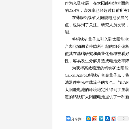
作为光吸收层，在太阳能电池方面的研
的25.4%，该效率已经超过目前所
在薄膜钙钛矿太阳能电池发展的
点，也得到了关注。研究人员发现
能。
将钙钛矿量子点引入到太阳能电
合卤化物调节带隙所引起的组分偏
使其在基础研究和商业化领域被看
性，容易发生分解并造成电池效率
为获得高效稳定的钙钛矿太阳能
Cs1-xFAxPbI3钙钛矿合金量
池器件中光生载流子的复合。与FAPbI
太阳能电池的环境稳定性得到了显
定的钙钛矿太阳能电池提供了一种
0
分享到：