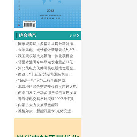
综合动态
更多
国家能源局：多措并举提升新能源...
今年风电、光伏预计新增装机约3亿...
我国规模最大光氢储一体化项目全...
塔里木油田今年绿电发电量超11亿...
河北风电光伏并网装机规模位居全...
西藏：“十五五”清洁能源装机目...
“超碳一号”示范工程全面建成
北京地区绿色交易规模首次超过火电
两部门发文推动多用户绿电直连发展
青海绿电交易累计突破200亿千瓦时
内蒙古大力发展绿色能源
准格尔旗一新能源重卡“光储充运...