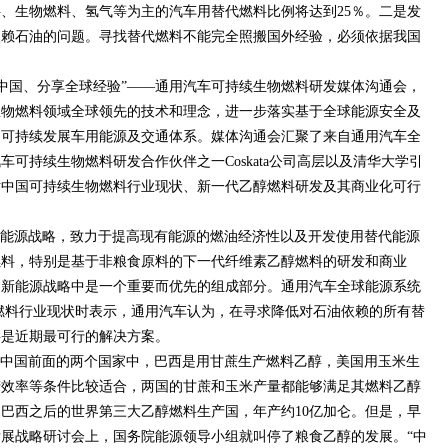
燃料、生物燃料、氢气等为主的汽车用替代燃料比例将达到25％。二是发
依赖石油的问题。寻找替代燃料不能完全照搬国外经验，必须依据我国
焦中国、分享全球经验”——通用汽车可持续生物燃料研发媒体沟通会，
生物燃料领域全球领先的技术和理念，进一步落实基于全球能源安全及
国可持续发展车用能源及交通体系。媒体沟通会汇聚了来自通用汽车全
可持续生物燃料研发合作伙伴之一Coskata公司高层以及清华大学引
对中国可持续生物燃料行业现状、新一代乙醇燃料研发及其商业化可行
能源战略，致力于提高现有能源的燃油经济性以及开发使用替代能源
燃料，特别是基于非粮食原料的下一代纤维素乙醇燃料的研发和商业
的新能源战略中是一个重要而优先的组成部分。通用汽车全球能源系统
析中国生物燃料行业现状时表示，通用汽车认为，在寻求降低对石油依赖的所有替
料是近期最可行的解决方案。
中国前面的两个国家中，巴西是用甘蔗生产燃料乙醇，美国用玉米生
产效率等条件比较适合，两国的甘蔗和玉米产量都能够满足其燃料乙醇
巴西之后的世界第三大乙醇燃料生产国，年产约10亿加仑。但是，早
展战略研讨会上，国务院能源领导小组就叫停了粮食乙醇的发展。“中