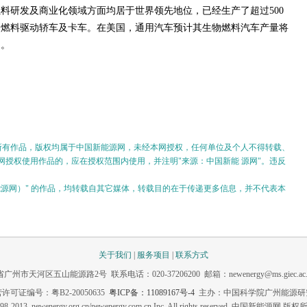
料研发及商业化领域方面均居于世界领先地位，已经生产了超过500
物燃料驱动轿车及卡车。在美国，通用汽车预计其生物燃料汽车产量将
％。
的所有作品，版权均属于中国新能源网，未经本网授权，任何单位及个人不得转载、
授权使用作品的，应在授权范围内使用，并注明"来源：中国新能 源网"。违反
。
新能源网）" 的作品，均转载自其它媒体，转载目的在于传递更多信息，并不代表本
关于我们
|
服务项目
|
联系方式
市天河区五山能源路2号 联系电话：020-37206200 邮箱：newenergy@ms.giec.ac.
许可证编号：粤B2-20050635
粤ICP备：11089167号-4
主办：中国科学院广州能源研
98-2013 newenergy.org.cn/newenergy.com.cn Inc. All rights reserved. 中国新能源网 版