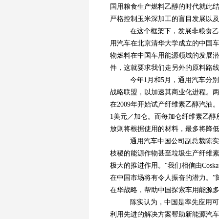
国用粮食生产燃料乙醇的时代就此结
严格控制玉米深加工的盲目发展以及
在这个框架下，发展非粮食乙
用汽车在北京清华大学成立的中国
物燃料在中国车用能源领域的发展
件，这就要求我们走另外的原料路
今年1月和5月，通用汽车分别宣布
战略联盟，以加速其商业化进程。两个
在2009年开始试产纤维素乙醇汽
1美元／加仑。而每加仑纤维素乙醇
放则将根据使用的材料，最多将降低
通用汽车中国公司副总裁陈实
枝稷的能源作物甚至垃圾生产纤维
极大的推进作用。“我们相信由Cosk
在中国市场将有令人振奋的潜力。”
在华战略，帮助中国探索车用能源
陈实认为，中国是率先应用可
利用先进的解决方案帮助新能源汽