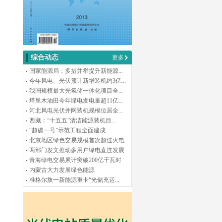
综合动态
更多
国家能源局：多措并举提升新能源...
今年风电、光伏预计新增装机约3亿...
我国规模最大光氢储一体化项目全...
塔里木油田今年绿电发电量超11亿...
河北风电光伏并网装机规模位居全...
西藏：“十五五”清洁能源装机目...
“超碳一号”示范工程全面建成
北京地区绿色交易规模首次超过火电
两部门发文推动多用户绿电直连发展
青海绿电交易累计突破200亿千瓦时
内蒙古大力发展绿色能源
准格尔旗一新能源重卡“光储充运...