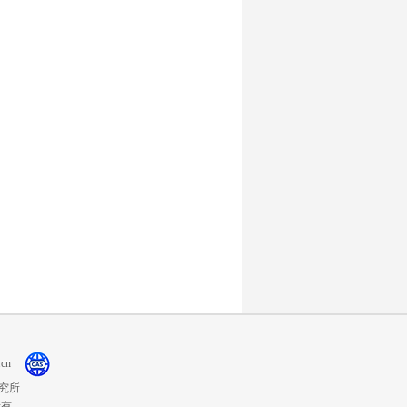
cn
究所
权所有