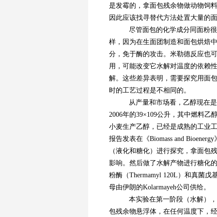
是发霉的，拿面包残余物做动物饲
因此应该找寻替代方法处置大量的
尽管面包的化学成分同面粉很
样，因为在生面团制造和面包烘焙
分，免于酶的攻击。米勒德反应也
用，可能改变它水解对温度的依赖
解。这些差异表明，需要探究用面
时的工艺过程是不相同的。
从产量和市场看，乙醇现在是最重
2006年的39×109公升，其中
小麦生产乙醇，已经是成熟的工业
报告发表在《Biomass and Bi
（液化和糖化）进行探究，拿面包
影响。然后做了水解产物进行糖化
粉酶（Thermamyl 120L）和真菌
母由伊朗的Kolarmayeh公司供给。
本实验在第一阶段（水解），对温
包残余物悬浮体，在任何温度下，经