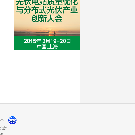
cn
究所
权所有