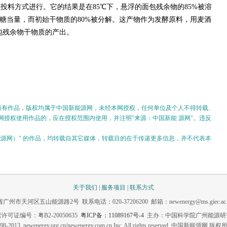
投料方式进行。它的结果是在85℃下，悬浮的面包残余物的85%被溶
旋糖当量，而初始干物质的80%被分解。这产物作为发酵原料，用麦酒
面包残余物干物质的产出。
的所有作品，版权均属于中国新能源网，未经本网授权，任何单位及个人不得转载、
授权使用作品的，应在授权范围内使用，并注明"来源：中国新能 源网"。违反
。
新能源网）" 的作品，均转载自其它媒体，转载目的在于传递更多信息，并不代表本
关于我们
|
服务项目
|
联系方式
市天河区五山能源路2号 联系电话：020-37206200 邮箱：newenergy@ms.giec.ac.
许可证编号：粤B2-20050635
粤ICP备：11089167号-4
主办：中国科学院广州能源研
98-2013 newenergy.org.cn/newenergy.com.cn Inc. All rights reserved. 中国新能源网 版