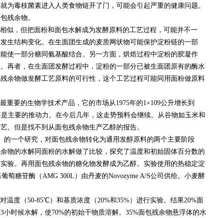
料就为毒枝菌素进入人类食物链开了门，可能会引起严重的健康问题。
面包残余物。
相似，但把面粉和面包水解成为发酵原料的工艺过程，可能并不一
中发生结构变化。在生面团生成的麦质网状物可能保护淀粉链的一部
可能使一部分糖同氨基酸结合。另一方面，烘焙过程中淀粉的胶凝作
性。再者，在生面团发酵过程中，淀粉的一部分已被生面团原有的酶水
包残余物做发酵工艺原料的可行性，这个工艺过程可能同用面粉做原料
要的生物学技术产品，它的市场从1975年的1×109公升增长到
燃料乙醇是主要的推动力。在今后几年，这走势预料会继续。从谷物如玉米和
工艺。但是找不到从面包残余物生产乙醇的报告。
oenergy》的一个研究，对面包残余物转化为通用发醇原料的两个主要阶段
残余物的水解同面粉的水解做了比较，探究了温度和初始固体百分数的
的实验。再用面包残余物的糖化物发酵成为乙醇。实验使用的热稳定淀
戊基葡萄糖苷酶（AMG 300L）由丹麦的Novozyme A/S公司供给。小麦酵
度（50-85℃）和基质浓度（20%和35%）进行实验。结果20%面
3小时候水解，使70%的初始干物质溶解。35%面包残余物悬浮体的水