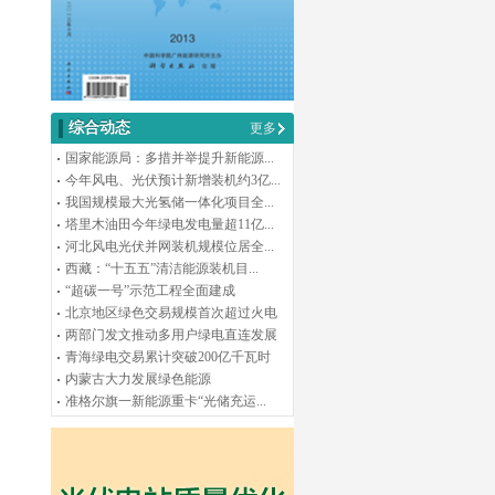
综合动态
更多
国家能源局：多措并举提升新能源...
今年风电、光伏预计新增装机约3亿...
我国规模最大光氢储一体化项目全...
塔里木油田今年绿电发电量超11亿...
河北风电光伏并网装机规模位居全...
西藏：“十五五”清洁能源装机目...
“超碳一号”示范工程全面建成
北京地区绿色交易规模首次超过火电
两部门发文推动多用户绿电直连发展
青海绿电交易累计突破200亿千瓦时
内蒙古大力发展绿色能源
准格尔旗一新能源重卡“光储充运...