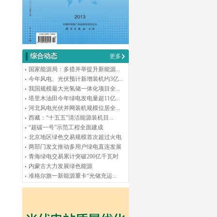
综合动态
更多
国家能源局：多措并举提升新能源...
今年风电、光伏预计新增装机约3亿...
我国规模最大光氢储一体化项目全...
塔里木油田今年绿电发电量超11亿...
河北风电光伏并网装机规模位居全...
西藏：“十五五”清洁能源装机目...
“超碳一号”示范工程全面建成
北京地区绿色交易规模首次超过火电
两部门发文推动多用户绿电直连发展
青海绿电交易累计突破200亿千瓦时
内蒙古大力发展绿色能源
准格尔旗一新能源重卡“光储充运...