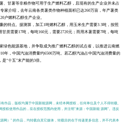
薯、甘薯等非粮作物可用于生产燃料乙醇，且现有的生产企业并未占
专家介绍，去年云南各类薯类作物种植面积已达260万亩，年产薯类
了20户燃料乙醇生产企业。
廉的特点。据测算，加工1吨燃料乙醇，用玉米生产需要3.3吨，按照
；用甘蔗需要17吨，每吨160元，需要2720元；而用木薯需要7吨，每吨
家绿色能源基地，并争取成为推广燃料乙醇的试点省，以推进云南燃
10年，中国汽油消费量约6500万吨。若乙醇汽油占中国汽油消费量的
，是“十五”末产能的3倍。
的所有作品，版权均属于中国新能源网，未经本网授权，任何单位及个人不得转载、
授权使用作品的，应在授权范围内使用，并注明"来源：中国新能 源网"。违反
。
新能源网）" 的作品，均转载自其它媒体，转载目的在于传递更多信息，并不代表本