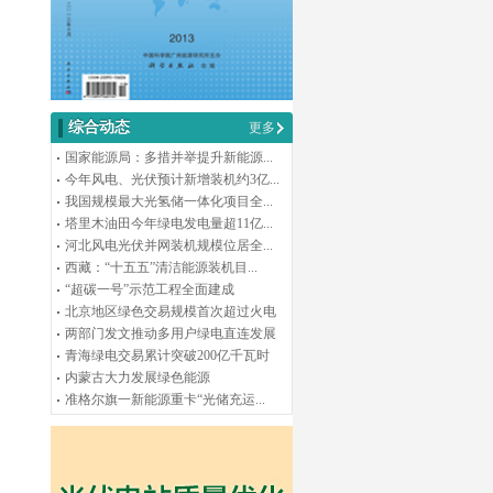
综合动态
更多
国家能源局：多措并举提升新能源...
今年风电、光伏预计新增装机约3亿...
我国规模最大光氢储一体化项目全...
塔里木油田今年绿电发电量超11亿...
河北风电光伏并网装机规模位居全...
西藏：“十五五”清洁能源装机目...
“超碳一号”示范工程全面建成
北京地区绿色交易规模首次超过火电
两部门发文推动多用户绿电直连发展
青海绿电交易累计突破200亿千瓦时
内蒙古大力发展绿色能源
准格尔旗一新能源重卡“光储充运...