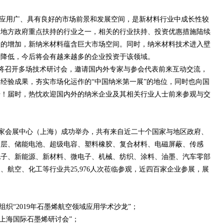
应用广、具有良好的市场前景和发展空间，是新材料行业中成长性较
级地方政府重点扶持的行业之一，相关的行业扶持、投资优惠措施陆续
入的增加，新纳米材料蕴含巨大市场空间。同时，纳米材料技术进入壁
渐降低，今后将会有越来越多的企业投资于该领域。
展』同期将召开多场技术研讨会，邀请国内外专家与参会代表前来互动交流，
经验成果，夯实市场化运作的“中国纳米第一展”的地位，同时也向国
步！届时，热忱欢迎国内外的纳米企业及其相关行业人士前来参观与交
日在国家会展中心（上海）成功举办，共有来自近二十个国家与地区政府、
涂层、储能电池、超级电容、塑料橡胶、复合材料、电磁屏蔽、传感
电子、新能源、新材料、微电子、机械、纺织、涂料、油墨、汽车零部
航空、化工等行业共25,976人次莅临参观，近四百家企业参展，展
织“2019年石墨烯航空领域应用学术沙龙”；
19上海国际石墨烯研讨会”；