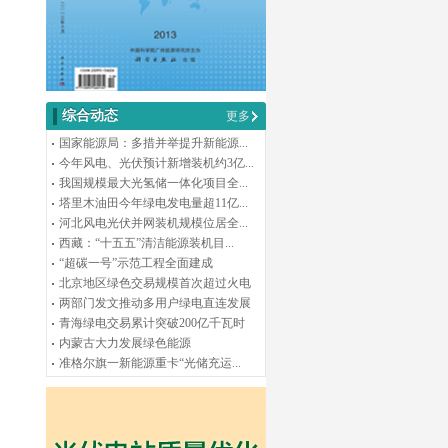
综合动态
更多
国家能源局：多措并举提升新能源...
今年风电、光伏预计新增装机约3亿...
我国规模最大光氢储一体化项目全...
塔里木油田今年绿电发电量超11亿...
河北风电光伏并网装机规模位居全...
西藏：“十五五”清洁能源装机目...
“超碳一号”示范工程全面建成
北京地区绿色交易规模首次超过火电
两部门发文推动多用户绿电直连发展
青海绿电交易累计突破200亿千瓦时
内蒙古大力发展绿色能源
准格尔旗一新能源重卡“光储充运...