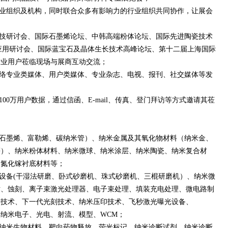
业组织及机构，同时联合众多有影响力的行业组织共同协作，让展会
技研讨会、国际石墨烯论坛、中韩高端粉体论坛、国际先进陶瓷技术
应用研讨会、国际蓝宝石及晶体生长技术高峰论坛、第十二届上海国际
专业用户莅临现场与展商互动交流；
络专业类媒体、用户类媒体、专业杂志、电视、报刊、社交媒体等发
00万用户数据，通过信函、E-mail、传真、登门拜访等方式邀请其莅
石墨烯、富勒烯、碳纳米管）、纳米金属及其氧化物材料（纳米金、
等）、纳米粉体材料、纳米微球、纳米涂层、纳米陶瓷、纳米复合材
、氮化镓衬底材料等；
设备(干湿法研磨、卧式砂磨机、珠式砂磨机、三棍研磨机）、纳米微
术、蚀刻、离子束激光处理器、电子束处理、填装充电处理、微电路制
合技术、下一代光刻技术、纳米压印技术、飞秒激光曝光设备、
器、纳米电子、光电、射流、模型、WCM；
纳米生物材料、靶向药物释放、荧光标记、纳米诊断试剂、纳米诊断