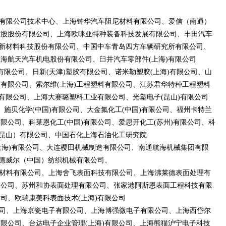
有限公司技术中心、上海钟华汽车阻尼材料有限公司、爱信（南通）
控股股份有限公司、上海欧咪亚特种装备科技发展有限公司、丰田汽车
代新材料科技股份有限公司、中国中车青岛四方车辆研究所有限公司、
海航天汽车机电股份有限公司、臼井汽车零部件(上海)有限公司
有限公司、日新(天津)塑胶有限公司、诺米勒塑胶(上海)有限公司、山
有限公司、索尔维(上海)工程塑料有限公司、江苏君华特种工程塑料
料有限公司、上海大赛璐塑料工业有限公司、光塑电子(昆山)有限公司
、施贝化学(中国)有限公司、大金氟化工(中国)有限公司、福州卡特兰
限公司、科莱恩化工(中国)有限公司、爱思开化工(苏州)有限公司、科
（昆山）有限公司、中国石化上海石油化工研究院
上海)有限公司、大连樱田机械制造有限公司、南通航海机械集团有限
范德威尔（中国）纺织机械有限公司、
材料有限公司、上海舍飞表面科技有限公司、上海沸莱德表面处理有
限公司、苏州和协表面处理有限公司、张家港阿斯恩表面工程科技有限
司、欧瑞康美科表面技术(上海)有限公司
司、上海京瓷电子有限公司、上海博强微电子有限公司、上海西岱尔
限公司、台达电子企业管理(上海)有限公司、上海熊猫沪宁电子科技