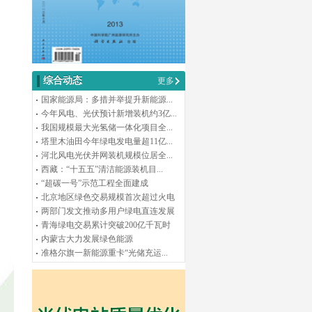
综合动态
更多
国家能源局：多措并举提升新能源...
今年风电、光伏预计新增装机约3亿...
我国规模最大光氢储一体化项目全...
塔里木油田今年绿电发电量超11亿...
河北风电光伏并网装机规模位居全...
西藏：“十五五”清洁能源装机目...
“超碳一号”示范工程全面建成
北京地区绿色交易规模首次超过火电
两部门发文推动多用户绿电直连发展
青海绿电交易累计突破200亿千瓦时
内蒙古大力发展绿色能源
准格尔旗一新能源重卡“光储充运...