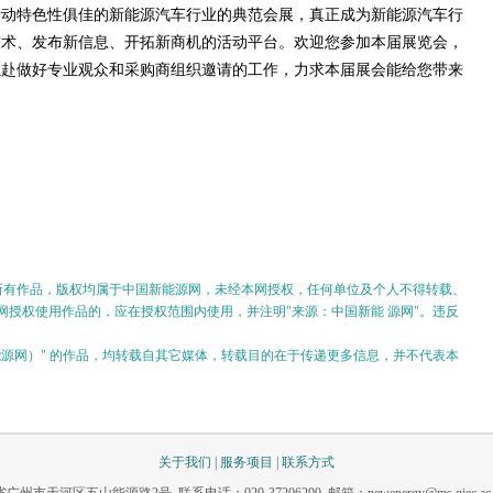
活动特色性俱佳的新能源汽车行业的典范会展，真正成为新能源汽车行
技术、发布新信息、开拓新商机的活动平台。欢迎您参加本届展览会，
以赴做好专业观众和采购商组织邀请的工作，力求本届展会能给您带来
的所有作品，版权均属于中国新能源网，未经本网授权，任何单位及个人不得转载、
授权使用作品的，应在授权范围内使用，并注明"来源：中国新能 源网"。违反
。
新能源网）" 的作品，均转载自其它媒体，转载目的在于传递更多信息，并不代表本
关于我们
|
服务项目
|
联系方式
市天河区五山能源路2号 联系电话：020-37206200 邮箱：newenergy@ms.giec.ac.