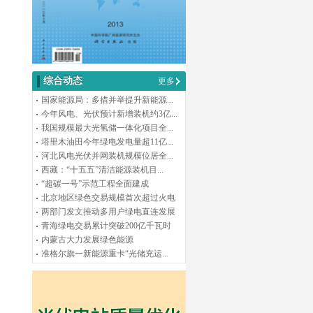
综合动态
更多
国家能源局：多措并举提升新能源...
今年风电、光伏预计新增装机约3亿...
我国规模最大光氢储一体化项目全...
塔里木油田今年绿电发电量超11亿...
河北风电光伏并网装机规模位居全...
西藏：“十五五”清洁能源装机目...
“超碳一号”示范工程全面建成
北京地区绿色交易规模首次超过火电
两部门发文推动多用户绿电直连发展
青海绿电交易累计突破200亿千瓦时
内蒙古大力发展绿色能源
准格尔旗一新能源重卡“光储充运...