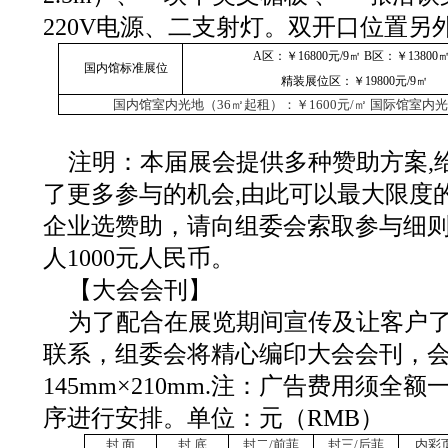
220V电源、二支射灯。双开口位置另
A区：￥16800元/9㎡
B区：￥13800
国内馆标准展位
精装展位区：￥19800元/9㎡
国内馆室内光地（36㎡起租）：￥1600元/㎡ 国际馆室内光
注明：本届展会提供多种赞助方案,
了更多参与的机会,由此可以最大限度
企业选赞助，请向组委会索取参与细
人1000元人民币。
【大会会刊】
为了配合在展览期间宣传及让客户
联系，组委会将精心编印大会会刊，
145mm×210mm.注：广告费用须全
序进行安排。单位：元（RMB）
封 面
封 底
封二/前菲
封三/后菲
内彩