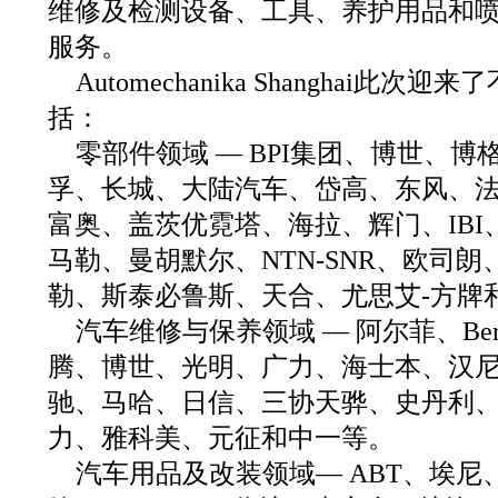
维修及检测设备、工具、养护用品和
服务。
Automechanika Shanghai此
括：
零部件领域 — BPI集团、博世、
孚、长城、大陆汽车、岱高、东风、
富奥、盖茨优霓塔、海拉、辉门、IB
马勒、曼胡默尔、NTN-SNR、欧司
勒、斯泰必鲁斯、天合、尤思艾-方牌
汽车维修与保养领域 — 阿尔菲、Be
腾、博世、光明、广力、海士本、汉
驰、马哈、日信、三协天骅、史丹利
力、雅科美、元征和中一等。
汽车用品及改装领域— ABT、埃