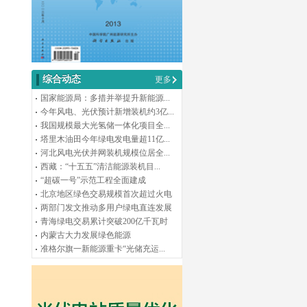
综合动态
更多
国家能源局：多措并举提升新能源...
今年风电、光伏预计新增装机约3亿...
我国规模最大光氢储一体化项目全...
塔里木油田今年绿电发电量超11亿...
河北风电光伏并网装机规模位居全...
西藏：“十五五”清洁能源装机目...
“超碳一号”示范工程全面建成
北京地区绿色交易规模首次超过火电
两部门发文推动多用户绿电直连发展
青海绿电交易累计突破200亿千瓦时
内蒙古大力发展绿色能源
准格尔旗一新能源重卡“光储充运...