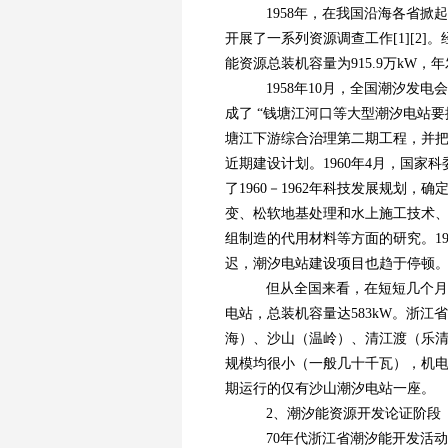
1958年，在我国沿海各省掀
开展了一系列资源调查工作[1][2
能资源总装机容量为915.9万kW，年发
1958年10月，全国潮汐发电
成了 “钱塘江河口等大型潮汐电站要抓
塘江下游综合治理第二期工程，并把
近期建设计划。1960年4月，国
了1960－1962年科技发展规划
变、松软地基处理和水上施工技术
组制造的代用材料等方面的研究。1
迟，潮汐电站建设项目也趋于停顿
但从全国来看，在短短几个月的
电站，总装机容量达583kW。浙
海）、沙山（温岭）、清江渡（乐清
规模均很小（一般几十千瓦），机
期运行的仅有沙山潮汐电站一座。
2、潮汐能资源开发论证阶段（
70年代浙江省潮汐能开发活动