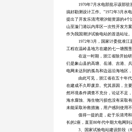
1970年7月水电部批示该部
搞好勘测设计工作。”1972年3
提出了开发乐清湾潮汐能资源的4个
山至漩门港以内库区一次性开发方
作为我国潮汐试验电站的首选站址
1972年3月，国家计委批准
工程在温岭县地方在建的七一塘围垦
在这一时期，浙江省除开始研
们是象山县的高塘、岳浦、吉港、兵
电网未达到的孤岛和边远沿海地区，
由此可见，浙江省在五十年代末
在建成不久即废弃。究其原因，主要
然环境条件调查不充分，论证不足
海水腐蚀、海生物污损也没有采取
未能采取补救措施，用户感到使用
值得一提的是，处于乐清湾和象
长的2座，直至80年代中期大电网
3、国家试验电站建设阶段（8