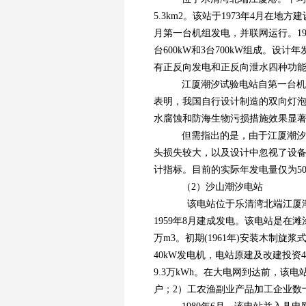
5.3km2。该站于1973年4月在地
月第一台机组发电，并联网运行。198
台600kW和3台700kW组成。设计
有正反向发电和正反向泄水四种功能。
江厦潮汐试验电站自第一台机组
表明，我国自行设计制造的双向灯
水腐蚀和防海生物污损措施效果显
但需指出的是，由于江厦潮汐
头损失较大，以及设计中忽视了设
计指标。目前的实际年发电量仅为500
（2）沙山潮汐电站
该电站位于乐清湾北端江厦潮汐
1959年8月建成发电。该电站是在滩涂
万m3。初期(1961年)安装木制旋
40kW发电机，电站原建及改建投资
9.3万kWh。在大电网到达前，该
户；2）工农渔副业产品加工企业数十家