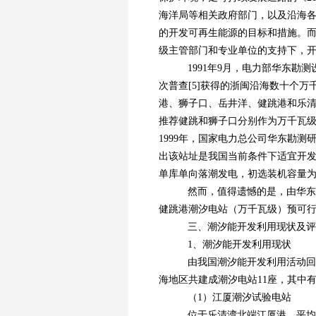
海洋局等相关政府部门，以及沿海
的开发可再生能源的目标和措施。
级主管部门和专业单位的支持下，
1991年9月，电力部华东勘
次普查[5]获得的浙闽沿海数十个
港、狮子口、岳井洋、健跳港和乐清
推荐健跳和狮子口分别作为万千瓦级和
1999年，国家电力总公司华东勘
出该站址是我国当前条件下适宜开
单库单向落潮发电，初选装机容量为2万k
然而，值得遗憾的是，由华东
健跳港潮汐电站（万千瓦级）预可行
三、潮汐能开发利用现状及评
1、潮汐能开发利用现状
由我国潮汐能开发利用活动回顾
海地区共建成潮汐电站11座，其中
（1）江厦潮汐试验电站
位于乐清湾北端江厦港。平均潮差