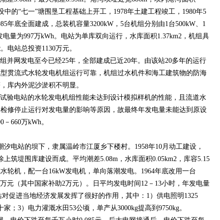
方建设中的“七一”塘围垦工程基础上开工，1978年土建工程竣工，1980年5
5年底全面建成，总装机容量3200kW，5台机组分别由1台500kW、1
年发电量为997万kWh。电站为单库双向运行，水库面积1.37km2，机组具
电站总投资1130万元。
并网发电至今已经25年，全部建成已近20年。由该站20多年的运行
泡型贯流式水轮发电机组运行可靠，机组过水机件和海工建筑物的防海
著，库内外泥沙淤积不明显。
试验电站的水轮发电机组性能未达到设计模拟样机的性能，且流道水
备检修停止运行对发电量的影响等原因，故最终年发电量未能达到原设
－660万kWh。
电站的坝下，隶属温岭市江厦乡下楼村。1958年10月动工建设，
上筑堤围库建设而成。平均潮差5.08m，水库面积0.05km2，库容5.15
浆式水轮机，配一台16kW发电机，单向落潮发电。1964年底改用一台
4万元（其中国家补助2万元）。日平均发电时间12－13小时，年发电量
电站对促进当地经济发展发挥了很好的作用，其中：1）供电照明1325
；3）电力灌溉水田53公顷，单产从3000kg提高到9750kg。