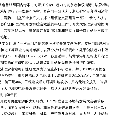
洋组也曾组织国内专家，对浙江省象山港内的黄墩港和乐清湾，以及福建
等站址进行了一次联合考察。专家们一致认为，浙江省的黄墩港潮汐能
、海防、围垦等矛盾不大，海上建筑物只需建造一座2km长的大坝，
内容广泛的潮汐能开发和综合效益的科研工作，可为大型潮汐电站提供
多、短期不易见效。建议浙江省对健跳港和铁港（狮子口）站址再做工
佳站址。
省科委又组织了一次三门湾健跳港潮汐能开发专题考察。专家们经过对该
城和龙江等坝址的实地考察，以及分析对比后提出：处于健跳港内中段
较小，可装机2.0－2.5万kW，容量适中，与黄墩港坝址相比具有潮
近期实施的可能性较大，故建议对此站址先期进行可行性研究。
港潮汐电站可行性研究列为该省重点科研项目。并于1988年8月提交
究报告”，推荐凤凰山为电站坝址，装机容量为1.5万kW，年发电量
72亿元，施工期4年。工程建成后对环境影响较小，库内无淹没损失，筑坝
今后大型潮汐电站开发提供经验，故认为该站具有开发建设价值。
段（90年代）
开发可再生能源的大好环境。1992年联合国环境与发展大会要求各
排放，加速发展可再生能源。我国政府承诺承担义务，并最早提出旨在
1世纪议程》。国家计委、科委、经贸委及水利部、电力部、农业部和