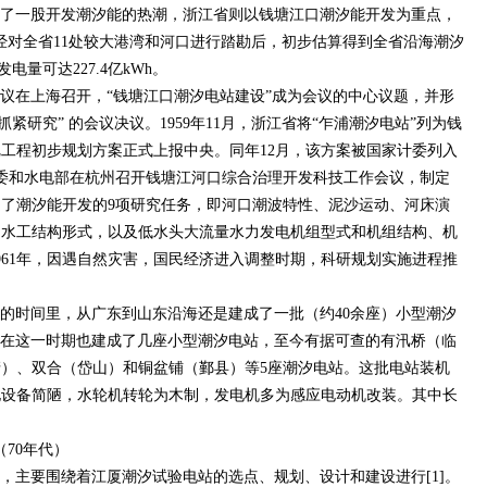
起了一股开发潮汐能的热潮，浙江省则以钱塘江口潮汐能开发为重点，
]。经对全省11处较大港湾和河口进行踏勘后，初步估算得到全省沿海潮汐
电量可达227.4亿kWh。
会议在上海召开，“钱塘江口潮汐电站建设”成为会议的中心议题，并形
紧研究” 的会议决议。1959年11月，浙江省将“乍浦潮汐电站”列为钱
工程初步规划方案正式上报中央。同年12月，该方案被国家计委列入
家科委和水电部在杭州召开钱塘江河口综合治理开发科技工作会议，制定
，确定了潮汐能开发的9项研究任务，即河口潮波特性、泥沙运动、河床演
、水工结构形式，以及低水头大流量水力发电机组型式和机组结构、机
961年，因遇自然灾害，国民经济进入调整时期，科研规划实施进程推
。
时间里，从广东到山东沿海还是建成了一批（约40余座）小型潮汐
江省在这一时期也建成了几座小型潮汐电站，至今有据可查的有汛桥（临
）、双合（岱山）和铜盆铺（鄞县）等5座潮汐电站。这批电站装机
电设备简陋，水轮机转轮为木制，发电机多为感应电动机改装。其中长
70年代）
，主要围绕着江厦潮汐试验电站的选点、规划、设计和建设进行[1]。