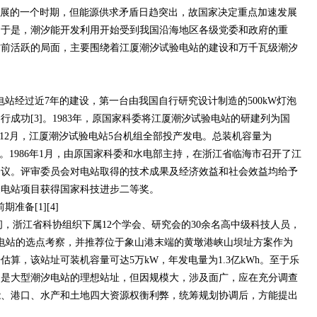
展的一个时期，但能源供求矛盾日趋突出，故国家决定重点加速发展
。于是，潮汐能开发利用开始受到我国沿海地区各级党委和政府的重
空前活跃的局面，主要围绕着江厦潮汐试验电站的建设和万千瓦级潮汐
电站经过近7年的建设，第一台由我国自行研究设计制造的500kW灯泡
成功[3]。1983年，原国家科委将江厦潮汐试验电站的研建列为国
5年12月，江厦潮汐试验电站5台机组全部投产发电。总装机容量为
kWh。1986年1月，由原国家科委和水电部主持，在浙江省临海市召开了江
会议。评审委员会对电站取得的技术成果及经济效益和社会效益均给予
试验电站项目获得国家科技进步二等奖。
备[1][4]
浙江省科协组织下属12个学会、研究会的30余名高中级科技人员，
潮汐电站的选点考察，并推荐位于象山港末端的黄墩港峡山坝址方案作为
算，该站址可装机容量可达5万kW，年发电量为1.3亿kWh。至于乐
它是大型潮汐电站的理想站址，但因规模大，涉及面广，应在充分调查
能、港口、水产和土地四大资源权衡利弊，统筹规划协调后，方能提出