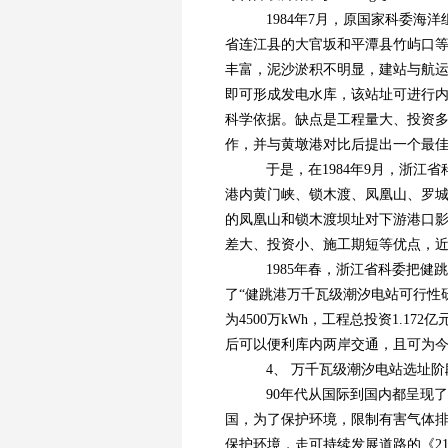
1984年7月，原国家科委海
省连江县的大官坂和平潭县竹屿口
丰富，泥沙淤积不明显，建站与航运
即可形成发电水库，该站址可进行
科学依据。缺点是工程量大、投资
作，并与黄墩港对比后提出一个最
于是，在1984年9月，浙江
港内黄门峡、锁木渡、凤凰山、罗
的凤凰山和锁木渡坝址对下游港口影响
差大、投资小、施工期短等优点，
1985年春，浙江省科委把健跳
了“健跳港万千瓦级潮汐电站可行性研
为4500万kWh，工程总投资1.1
后可以便利库内两岸交通，且可为
4、 万千瓦级潮汐电站选址阶
90年代从国际到国内都呈现了
国，为了保护环境，限制有害气体
保护环境，走可持续发展道路的《2