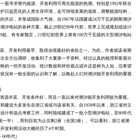
一股寻求替代能源、开发利用可再生能源的热潮。特别是1992年联合
保护日益恶化的人类生存环境，走可持续发展的道路，调整能源结构，
的共识，并形成国际大气候。自1967年法国建成24万千瓦的朗斯潮汐
潮汐电站的各种方案。截止20世纪90年代初，世界上完成规划或设计
9处。有专家预言，21世纪初世界上将有100万千瓦级的大型潮汐电站
富、开发利用最早、取得业绩最好的省份之一。为此，作者就该省潮
一次全方位调研，收集到了大量第一手资料。经过认真的梳理和客观分
反映的一些开发活动、统计数据和评价观点或许还是鲜为人知，仅希望
的状况有一较全面的认识和了解，以唤起人们对潮汐能开发利用的重视
顾
资源丰富、开发条件好，而且一直以来对潮汐能开发利用较为重视。
动和建设大多发生在浙江省或与该省有关。自1958年以来，浙江省对主
设计和选点考察工作，同时陆续建成了一批小型潮汐电站，至80年代
国一半），而到目前为止仅剩2座（全国3座）。可以看到，浙江省潮
开发利用活动大概经历了4个时期。
60年代）