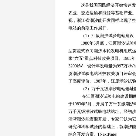
这是我国国民经济开始快速发
农业、交通运输和能源等基础产业
视，浙江省潮汐能开发同样出现了
电站的前期工作展开。
（1）江厦潮汐试验电站建设
1980年5月底，江厦潮汐试验
型贯流式双向潮汐水轮发电机组试运行
家“六五”重点科技攻关项目。198
3200kW，设计年发电量为997万
厦潮汐试验电站科技攻关项目评审
了高度评价。1987年，江厦潮汐
（2）万千瓦级潮汐电站选址前期准
在江厦潮汐试验电站建设期间，
于1983年5月，开展了万千瓦级
万千瓦级潮汐试验电站站址。经初步估
清湾潮汐能资源开发，专家们认为
研究和科学试验的基础上，就潮汐
综合开发方案。[NextPage]