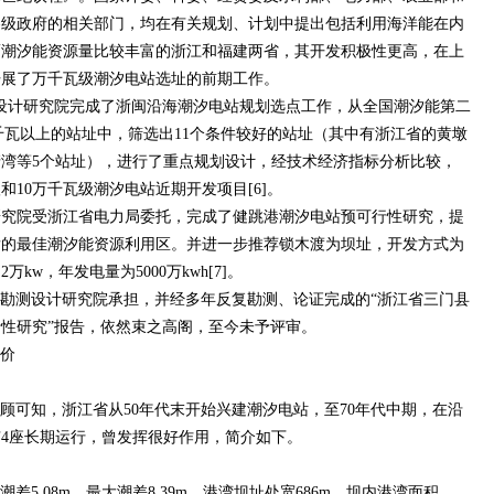
各级政府的相关部门，均在有关规划、计划中提出包括利用海洋能在内
而潮汐能资源量比较丰富的浙江和福建两省，其开发积极性更高，在上
开展了万千瓦级潮汐电站选址的前期工作。
测设计研究院完成了浙闽沿海潮汐电站规划选点工作，从全国潮汐能第二
万千瓦以上的站址中，筛选出11个条件较好的站址（其中有浙江省的黄墩
湾等5个站址），进行了重点规划设计，经技术经济指标分析比较，
10万千瓦级潮汐电站近期开发项目[6]。
测研究院受浙江省电力局委托，完成了健跳港潮汐电站预可行性研究，提
发的最佳潮汐能资源利用区。并进一步推荐锁木渡为坝址，开发方式为
w，年发电量为5000万kwh[7]。
勘测设计研究院承担，并经多年反复勘测、论证完成的“浙江省三门县
性研究”报告，依然束之高阁，至今未予评审。
价
可知，浙江省从50年代末开始兴建潮汐电站，至70年代中期，在沿
有4座长期运行，曾发挥很好作用，简介如下。
5.08m，最大潮差8.39m。港湾坝址处宽686m，坝内港湾面积