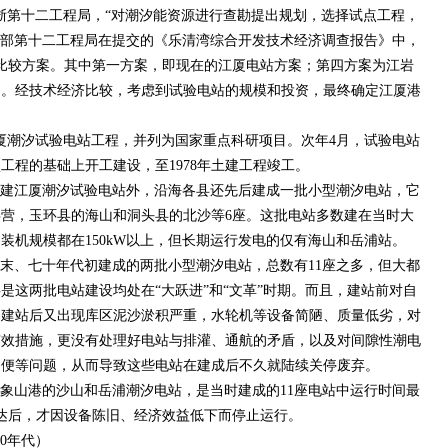
驻浙第十二工程局，“对潮汐能资源进行查勘提出规划，选择试点工程，
月水电部第十二工程局在提交的《乐清湾综合开发技术经济调查报告》中，
比较方案。其中第一方案，即现在的江厦电站方案；第四方案为江岩
案。经技术经济比较，考虑到试验电站的规模和投资，最终确定江厦港
。
江厦潮汐试验电站工程，并列为国家重点科研项目。次年4月，试验电站
工程的基础上开工建设，至1978年土建工程竣工。
建江厦潮汐试验电站外，沿海各县还先后建成一批小型潮汐电站，它
营，玉环县的海山和洞头县的北沙等6座。这批电站多数建在当时大
装机规模都在150kW以上，但长期运行发电的仅有海山和岳浦站。
、七十年代初建成的两批小型潮汐电站，总数有11座之多，但大都
是这两批电站建设均处在“大跃进”和“文革”时期。而且，建站前对自
，建站后又出现库区泥沙淤积严重，水轮机等设备简陋、质量低劣，对
有效措施，更没有处理好电站与排灌、通航的矛盾，以及对间隙性潮电
不便等问题，从而导致这些电站在建成后不久就陆续关停废弃。
山港的沙山和岳浦潮汐电站，是当时建成的11座电站中运行时间最
到达后，才因设备陈旧、经济效益低下而停止运行。
0年代）