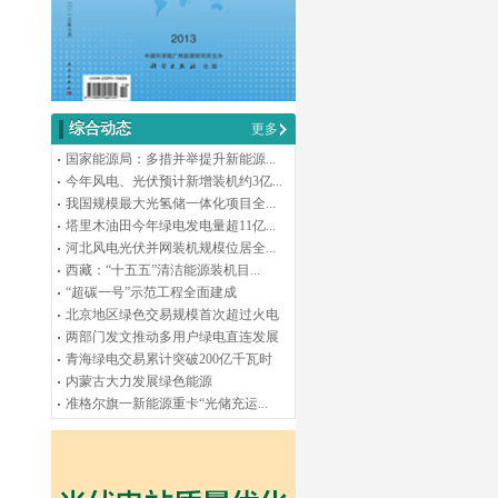
综合动态
更多
国家能源局：多措并举提升新能源...
今年风电、光伏预计新增装机约3亿...
我国规模最大光氢储一体化项目全...
塔里木油田今年绿电发电量超11亿...
河北风电光伏并网装机规模位居全...
西藏：“十五五”清洁能源装机目...
“超碳一号”示范工程全面建成
北京地区绿色交易规模首次超过火电
两部门发文推动多用户绿电直连发展
青海绿电交易累计突破200亿千瓦时
内蒙古大力发展绿色能源
准格尔旗一新能源重卡“光储充运...