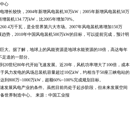
中心
长较快，2004年新增风电装机30万kW；2005年新增风电装机50万
装机134.7万kW，比2005年增加70%。
0.4万千瓦，是全世界第六大市场。2007年风电装机将增加150万
展趋势，2010年中国风电装机500万kW的目标，可以提前完成，预计明
大。据了解，地球上的风能资源是地球水能资源的10倍，高达每年
微不足道的一部分。
20世纪80年代开始飞速发展。近20年，风机功率增大了100倍，成本
于风力发电的风场总装机容量超过10亿kW，约相当于50座三峡电站的
到800万~1000万kW，超额60%~100%完成规划目标。
速发展风电产业的条件。虽然目前尚处于起步阶段，但未来发展空间
备世界制造中心。 来源：中国工业报