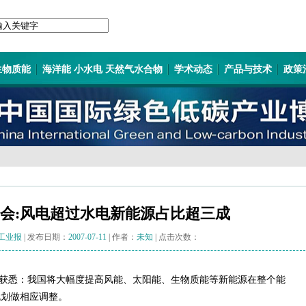
生物质能
海洋能 小水电 天然气水合物
学术动态
产品与技术
政策
会:风电超过水电新能源占比超三成
工业报
| 发布日期：
2007-07-11
| 作者：
未知
| 点击次数：
获悉：我国将大幅度提高风能、太阳能、生物质能等新能源在整个能
规划做相应调整。