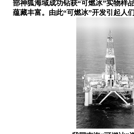
部神狐海域成功钻获“可燃冰”实物样
蕴藏丰富。由此“可燃冰”开发引起人