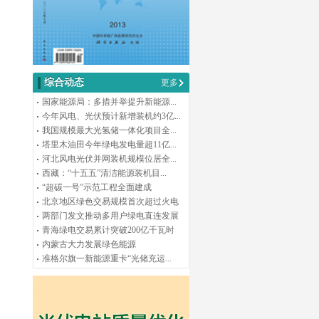
综合动态
更多
国家能源局：多措并举提升新能源...
今年风电、光伏预计新增装机约3亿...
我国规模最大光氢储一体化项目全...
塔里木油田今年绿电发电量超11亿...
河北风电光伏并网装机规模位居全...
西藏：“十五五”清洁能源装机目...
“超碳一号”示范工程全面建成
北京地区绿色交易规模首次超过火电
两部门发文推动多用户绿电直连发展
青海绿电交易累计突破200亿千瓦时
内蒙古大力发展绿色能源
准格尔旗一新能源重卡“光储充运...