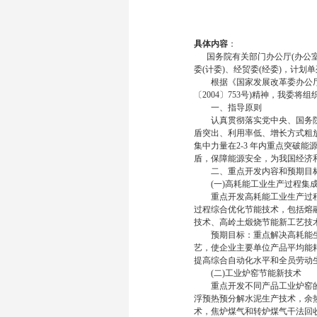
具体内容
：
国务院有关部门办公厅(办公室
委(计委)、经贸委(经委)，计划
根据《国家发展改革委办公厅关
〔2004〕753号)精神，我委
一、指导原则
认真贯彻落实党中央、国务院“
盾突出、利用率低、增长方式粗
集中力量在2-3 年内重点突破
盾，保障能源安全，为我国经济
二、重点开发内容和预期目
(一)高耗能工业生产过程集成
重点开发高耗能工业生产过程
过程综合优化节能技术，包括熔
技术、高岭土煅烧节能新工艺技
预期目标：重点解决高耗能生
艺，使企业主要单位产品平均能
提高综合自动化水平和全员劳动
(二)工业炉窑节能新技术
重点开发不同产品工业炉窑的高温
浮预热预分解水泥生产技术，余热
术，焦炉煤气和转炉煤气干法回