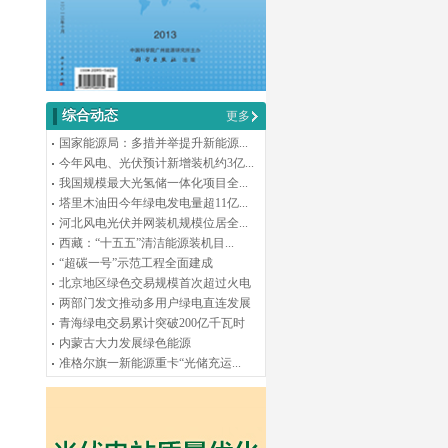
综合动态
更多
国家能源局：多措并举提升新能源...
今年风电、光伏预计新增装机约3亿...
我国规模最大光氢储一体化项目全...
塔里木油田今年绿电发电量超11亿...
河北风电光伏并网装机规模位居全...
西藏：“十五五”清洁能源装机目...
“超碳一号”示范工程全面建成
北京地区绿色交易规模首次超过火电
两部门发文推动多用户绿电直连发展
青海绿电交易累计突破200亿千瓦时
内蒙古大力发展绿色能源
准格尔旗一新能源重卡“光储充运...