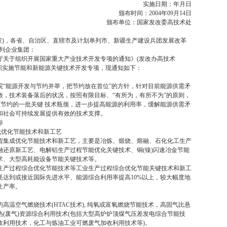
实施日期：年月日
颁布时间：2004年09月14日
颁布单位：国家发改委高技术处
)，各省、自治区、直辖市及计划单列市、新疆生产建设兵团发展改革
单列企业集团：
于组织开展国家重大产业技术开发专项的通知》(发改办高技术
将组织实施节能和新能源关键技术开发专项，现通知如下：
能源开发与节约并举，把节约放在首位”的方针，针对目前能源供需矛
放，技术装备落后的状况，按照有限目标、“有所为，有所不为”的原则，
能源节约的一批关键 技术瓶颈，进一步提高能源的利用率，缓解能源供需矛
和社会可持续发展提供有效的技术支撑。
标
优化节能技术和新工艺
集成优化节能技术和新工艺，主要是冶炼、煅烧、熔融、石化化工生产
融还原新工艺、电解铝生产过程节能优化关键技术、铜(镍)闪速冶金节能
术、大型高耗能设备节能关键技术等。
产过程综合优化节能技术等工业生产过程综合优化节能关键技术和新工
耗达到或接近国际先进水平、能源综合利用率提高10%以上，较大幅度地
生产率。
空气燃烧技术(HTAC技术), 纯氧或富氧燃烧节能技术，高固气比悬
(废气)资源综合利用技术(包括大型高炉炉顶煤气压差发电综合节能技
收利用技术，化工与炼油工业可燃废气加收利用技术等)。