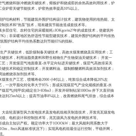
气燃烧和脉冲燃烧关键技术，熔炼炉和烧成窑的余热高效利用技术，炉
工业炉窑关键节能技术，炉窑热效率提高10%以上。
护结构材料，节能建筑外围护结构设计技术，建筑物使用的地热能、太
控制技术和“热泵”技术，现有建筑节能改造成套技术等。
住宅、农村住宅的采暖能耗≤IOKgce/m2?年的成套技术，使建筑外
(M2?K)；非采暖地区热舒适性节能型建筑技术，建筑外围护结构的平均传热
后使建筑围护结构平均传热系数达到节能65%的指标。
术
浆生产关键技术，低阶煤制备关键技术，高效水煤浆燃烧及应用技术；工
关键技术，利用油脂类废料和野生植物生产生物柴油关键技术； 开发一
工艺；开发煤层气地面垂直-水平定向钻进关键技术，煤层气高效排采关
关键技术和稳定控制技术；开发燃料油、煤制醇醚燃料高效添加剂技术；
稠油燃烧添加剂技术等。
浆生产工艺，喷嘴寿命2000 小时以上，吨浆综合成本降低20%左
，一次甲脂化转化率大于95%；形成实现煤层气产业化规模的垂直-水
层气(纯甲烷)稳定在3×lO8m3；开发并研制钻深100Om 井下大直径抽
达到25m/h以上；提高节油率8%以上，改善燃烧和尾气排放，综合成本
大齿轮直驱型风力发电技术及发电机组相关制造技术，开发兆瓦级发电
制造、电机设计和控制技术等，兆瓦级风力发电的并网技术等。
自主知识产权。额定功率大于1OOOkW；最大风能利用系数大于
距地面 1Om，8m/s风速标准状况下)；实现风电机组最佳运行控制，平稳并网，
流。