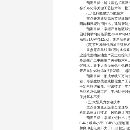
预期目标：解决蓄热式高温空
窑长寿化等关键工艺技术等一批
(三)低耗能建筑节能技术
重点开发新型高效节能建筑围
阳能和风能利用技术，建筑智能
预期目标：掌握严寒地区城镇乡层
围结构平均传热系数≤0.4OW/
系数≤1.OW/(M2?K)；改造
(四)节约和替代石油关键技
重点开发单线 50 万吨水煤
业规模生物柴油生产及过程控制
步法生产二甲醚生产关键技术和
键技术，井下大直径长钻孔钻进
开发重油燃烧添加剂和稠油、超
预期目标：形成单线50万吨水煤
右；形成生物柴油规模化生产工艺
平定向钻进抽放、排采技术，年产煤
放钻机及钻进工艺，平均钻进时效
保持基本不变。
(五)大型风力发电技术
重点开发兆瓦级变桨变速型、
机组总体设计技术、风轮设计与
预期目标：掌握关键技术，形成
0.44；噪声小于100dB(A)(
并网冲击电流不大于1.5倍额定电