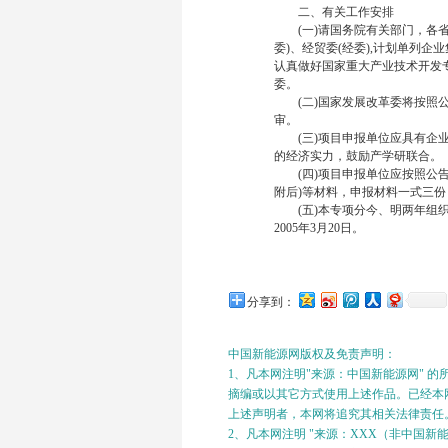
二、有关工作安排
(一)请国务院有关部门，各省
委)、经贸委(经委),计划单列
认真做好国家重大产业技术开发
委。
(二)国家发展改革委将按照公
审。
(三)项目申报单位应具有企业
的经济实力，鼓励产学研联合。
(四)项目申报单位应按照公告
附后)等材料，申报材料一式三
(五)本专项分今、明两年组织申
2005年3月20日。
分享到：
中国新能源网版权及免责声明：
1、凡本网注明"来源：中国新能源网" 
摘编或以其它方式使用上述作品。已经本网
上述声明者，本网将追究其相关法律责任
2、凡本网注明 "来源：XXX（非中国