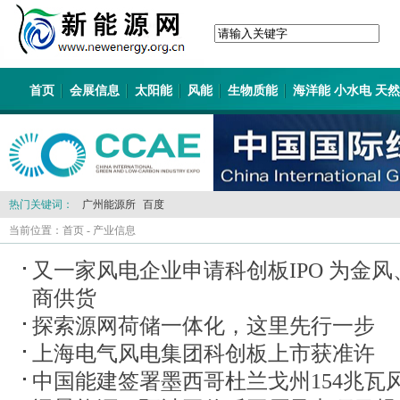
首页
会展信息
太阳能
风能
生物质能
海洋能 小水电 天
热门关键词：
广州能源所
百度
当前位置：
首页
-
产业信息
又一家风电企业申请科创板IPO 为金
商供货
探索源网荷储一体化，这里先行一步
上海电气风电集团科创板上市获准许
中国能建签署墨西哥杜兰戈州154兆瓦风