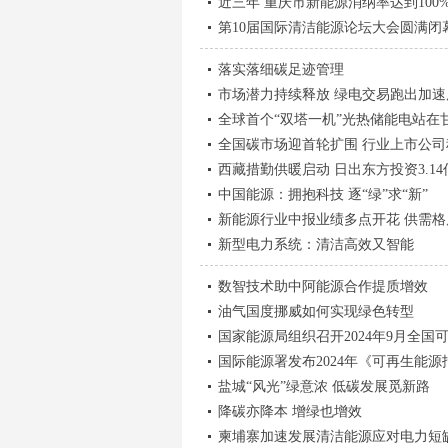
近三年 重庆市新能源消纳率达到100
第10届国际清洁能源论坛大会圆满闭
落实落细碳足迹管理
市场潜力持续释放 绿电交易跑出加速
全球首个“双塔一机”光热储能电站在
全国碳市场迎首轮扩围 行业上市公司
西藏措勤供暖启动 日出东方投资3.1
中国能源：拥抱科技 逐“绿”求“新”
新能源行业中报业绩多点开花 供需
新型电力系统：清洁高效又智能
数智技术助中阿能源合作提质增效
油气国度挪威如何实现绿色转型
国家能源局组织召开2024年9月全
国际能源署发布2024年《可再生能源
盐城“风光”绿意浓 低碳发展觅新路
降碳亦降本 增绿也增效
柬埔寨加速发展清洁能源应对电力短