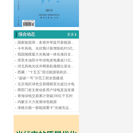
综合动态
更多
国家能源局：多措并举提升新能源...
今年风电、光伏预计新增装机约3亿...
我国规模最大光氢储一体化项目全...
塔里木油田今年绿电发电量超11亿...
河北风电光伏并网装机规模位居全...
西藏：“十五五”清洁能源装机目...
“超碳一号”示范工程全面建成
北京地区绿色交易规模首次超过火电
两部门发文推动多用户绿电直连发展
青海绿电交易累计突破200亿千瓦时
内蒙古大力发展绿色能源
准格尔旗一新能源重卡“光储充运...