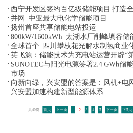
西宁开发区签约百亿级储能项目 打造
并网 中亚最大电化学储能项目
扬州首座共享储能电站投运
800kW/1600kWh 太湖水厂削峰填
全球首个 四川攀枝花光解水制氢商业
英飞源：储能技术为充电站运营开辟“
SUNOTEC与阳光电源签署2.4 GWh
市场
向新向绿，兴安盟的答案是：风机+电
兴安盟加速构建新型能源体系
首页
上一页
1
3
4
5
下一页
下5页
共40页
2