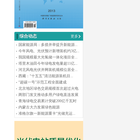
综合动态
更多
国家能源局：多措并举提升新能源...
今年风电、光伏预计新增装机约3亿...
我国规模最大光氢储一体化项目全...
塔里木油田今年绿电发电量超11亿...
河北风电光伏并网装机规模位居全...
西藏：“十五五”清洁能源装机目...
“超碳一号”示范工程全面建成
北京地区绿色交易规模首次超过火电
两部门发文推动多用户绿电直连发展
青海绿电交易累计突破200亿千瓦时
内蒙古大力发展绿色能源
准格尔旗一新能源重卡“光储充运...