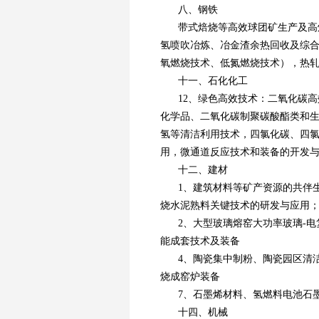
八、钢铁
带式焙烧等高效球团矿生产及高
氢喷吹冶炼、冶金渣余热回收及综
氧燃烧技术、低氮燃烧技术），热
十一、石化化工
12、绿色高效技术：二氧化碳
化学品、二氧化碳制聚碳酸酯类和
氢等清洁利用技术，四氯化碳、四
用，微通道反应技术和装备的开发
十二、建材
1、建筑材料等矿产资源的共伴
烧水泥熟料关键技术的研发与应用
2、大型玻璃熔窑大功率玻璃-
能成套技术及装备
4、陶瓷集中制粉、陶瓷园区清
烧成窑炉装备
7、石墨烯材料、氢燃料电池石
十四、机械