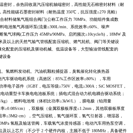
低温密封，余热回收蒸汽压缩机轴端密封，高性能无石棉密封材料（耐
），高性能碳石墨密封材料（耐热温度 350℃，抗压强度≥270 兆帕）
 复合材料储氢气瓶组合阀门(公称工作压力 70MPa、功能组件集成数
燃料电池氢气再循环泵(流量≥300L/min、系统效率≥60%、噪声
球阀(工作压力 45MPa/90MPa、启闭频次≥10cycle/h)，18MW 及
 毫米及以上的天然气输气管线配套压缩机、燃气轮机、阀门等关键设
然气液化配套的压缩机及驱动机械、低温设备等，大型输油管线配套的
关键设备
机、氢燃料发动机、汽油机颗粒捕捉器，臭氧催化转化换热器
汽车驱动电机系统（高效区：85%工作区效率≥80%），车用
功率电子器件（IGBT，电压等级≥750V，电流≥300A；SiC MOSFET，
A）；纯电动重型卡车换电电池板系统；插电式混合动力机电耦合驱动系统；
/kg），燃料电池堆（体积比功率≥3kW/L），膜电极（铂用量
导率≥0.08S/cm），双极板（金属双极板厚度≤1.2mm，其他双极板厚度
电阻率≤3MΩ·cm），空气压缩机，氢气循环泵，氢气引射器，增湿器，
，70MPa 氢瓶及输送管阀，车载氢气浓度传感器；电动汽车用热泵空调，
位及以上芯片（不少于 2 个硬件内核，主频不低于 180MHz，具备硬件