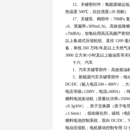
12、关键密封件：氢能源储运
热温度 500℃，抗拉强度≥20 兆帕
17、关键泵、阀部件：70MPa
≥6、泄漏率≤30NmL/h)、高效低噪
≤70dBA)，加氢站用高压高频严密切断氢气
以上集成式压缩机组、直径 1200
备，单线 260 万吨/年及以上天
3000 立方米/小时及以上输油泵等
十六、汽车
1、汽车关键零部件：高效柴油
3、新能源汽车关键零部件：电动
DC/DC（输入电压100～400V），大
电压等级≥1200V，电流≥600
燃料电池发动机（质量比功率≥350W
≤0.3g/kW），质子交换膜（质子电
≤1.6mm），低铂催化剂，碳纸（
燃料电池控制系统，双向 DC/DC
电动压缩机；电机驱动控制专用 32 