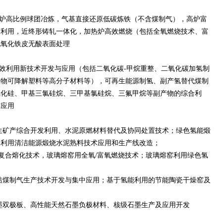
炉高比例球团冶炼，气基直接还原低碳炼铁（不含煤制气），高炉富
合利用，近终形铸轧一体化，加热炉高效燃烧（包括全氧燃烧技术、富
轧氧化铁皮无酸表面处理
高效利用新技术开发与应用（包括二氧化碳-甲烷重整、二氧化碳加氢制
生物可降解塑料等高分子材料等），可再生能源制氢、副产氢替代煤制
氯化硅、甲基三氯硅烷、三甲基氯硅烷、三氟甲烷等副产物的综合利
与应用
生矿产综合开发利用、水泥原燃材料替代及协同处置技术；绿色氢能煅
；利用清洁能源煅烧水泥熟料技术应用和生产线改造；
电复合熔化技术，玻璃熔窑用全氧/富氧燃烧技术；玻璃熔窑利用绿色氢
洁煤制气生产技术开发与集中应用；基于氢能利用的节能陶瓷干燥窑及
墨双极板、高性能天然石墨负极材料、核级石墨生产及应用开发