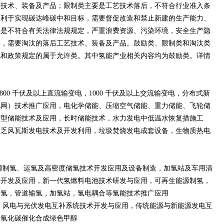
的技术、装备及产品；限制类主要是工艺技术落后，不符合行业准入条
不利于实现碳达峰碳中和目标，需要督促改造和禁止新建的生产能力、
要是不符合有关法律法规规定，严重浪费资源、污染环境，安全生产隐
标，需要淘汰的落后工艺技术、装备及产品。鼓励类、限制类和淘汰类
规和政策规定的属于允许类。其中氢能产业相关内容均为鼓励类。详情
00 千伏及以上直流输变电，1000 千伏及以上交流输变电，分布式新
电网）技术推广应用，电化学储能、压缩空气储能、重力储能、飞轮储
新型储能技术及应用，长时储能技术，水力发电中低温水恢复措施工
，乏风瓦斯发电技术及开发利用，垃圾焚烧发电成套设备，生物质热电
源制氢、运氢及高密度储氢技术开发应用及设备制造，加氢站及车用清
术开发及应用，新一代氢燃料电池技术研发与应用，可再生能源制氢，
运氢，管道输氢，加氢站，氢电耦合等氢能技术推广应用
、风电与光伏发电互补系统技术开发与应用，传统能源与新能源发电互
二氧化碳催化合成绿色甲醇