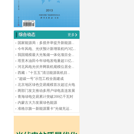
综合动态
更多
国家能源局：多措并举提升新能源...
今年风电、光伏预计新增装机约3亿...
我国规模最大光氢储一体化项目全...
塔里木油田今年绿电发电量超11亿...
河北风电光伏并网装机规模位居全...
西藏：“十五五”清洁能源装机目...
“超碳一号”示范工程全面建成
北京地区绿色交易规模首次超过火电
两部门发文推动多用户绿电直连发展
青海绿电交易累计突破200亿千瓦时
内蒙古大力发展绿色能源
准格尔旗一新能源重卡“光储充运...