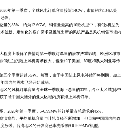
020年第一季度，全球风电订单容量接近14GW，市值约为134亿美
高记录。
量的85%，约为12.6GW。销售量最高的10款机型中，有9款机型为
技术创新、定制化的客户需求及推陈出新的风机产品是风机销售市场内
，很大程度上缓解了疫情对第一季度订单量的潜在严重影响。欧洲区域市
国和波兰)的陆上风机需求较大，也缓和了美国、印度和澳大利亚等传
第五个季度超过5GW。然而，由于中国陆上风电补贴即将到期，加上
今年国内的需求已经开始减弱。
地区的风机订单容量占全球一季度海上总量的33%，占亚太区域(除中
stas斩获了除中国大陆外的亚太区域内所有海上风机订单。
2020年第一季度，5-6.99MW的订单量占总需求的45%。
愈演愈烈。平均单机容量与叶轮直径不断增加，但目前中国国内的政
放缓。台湾地区的开发商已率先采购9.0-9.99MW机型。