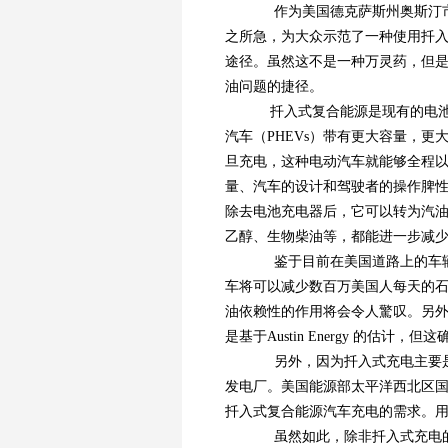
作为美国德克萨斯州奥斯汀市公共
之所急，为大众示范了一种使用扦入
途径。虽然这不是一种万灵药，但
油问题的捷径。
扦入式复合能源是现有的电池
汽车（PHEVs）带有更大容量，
旦充电，这种电动汽车就能够全程以
量、汽车的设计和驾驶者的操作脾性
除去电池充电器后，它可以转为汽
乙醇、生物柴油等，都能进一步减
鉴于目前在美国道路上的车辆多
车将可以减少数百万美国人每天的
油依赖性的作用将会令人驚叹。另
是基于Austin Energy 的估
另外，因为扦入式充电主要是
发电厂。美国能源部太平洋西北区国
扦入式复合能源汽车充电的需求。
虽然如此，除非扦入式充电的