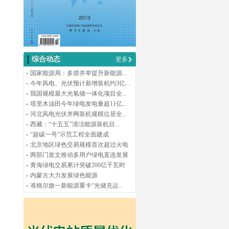
综合动态
更多
国家能源局：多措并举提升新能源...
今年风电、光伏预计新增装机约3亿...
我国规模最大光氢储一体化项目全...
塔里木油田今年绿电发电量超11亿...
河北风电光伏并网装机规模位居全...
西藏：“十五五”清洁能源装机目...
“超碳一号”示范工程全面建成
北京地区绿色交易规模首次超过火电
两部门发文推动多用户绿电直连发展
青海绿电交易累计突破200亿千瓦时
内蒙古大力发展绿色能源
准格尔旗一新能源重卡“光储充运...