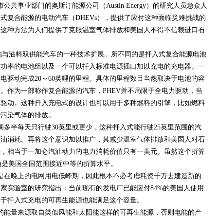
事业部门的奥斯汀能源公司（Austin Energy）的研究人员急众人
式复合能源的电动汽车（DHEVs），提供了应付这种面临災难挑战的
是这种方法为人们提供了克服温室气体排放和美国人不得不信赖进口石
与油料双供能汽车的一种技术扩展。所不同的是扦入式复合能源电池
更大功率的电池组以及一个可以扦入标准电源插口加以充电的充电器。一
电驱动完成20～60英哩的里程。具体的里程数目当然取决于电池的容
。作为一部称作复合能源的汽车，PHEV并不局限于全电力驱动，当
油驱动。这种扦入充电式的设计也可以用于多种燃料的引擎，比如燃料
少污染气体的排放。
半每天只行驶30英里或更少，这种扦入式能行驶25英里范围的汽
石油消耗。再将这个意识加以推广，其减少温室气体排放和美国人对石
外，相当于一加仑汽油动力的电力消耗价值只有一美元。虽然这个折算
计，但这确是美国全国范围接近中等的折算水平。
在晚上的电网用电低峰期，因此根本不必考虑耗资千万去建造新的
家实验室的研究指出：当前现有的发电厂已能应付84%的美国人使用
用于扦入式充电的可再生能源也能满足这个容量。
能量来源取自类似风能和太阳能这样的可再生能源，否则电能的产