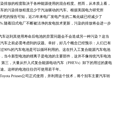
污染排放的程度取决于各种能源使用的混合程度。然而，从本质上看，
汽车的污染排放程度总少于汽油驱动的汽车。根据美国电力研究所
h Instifute）研究的报告可知，近25年来电厂发电产生的二氧化碳已经减少了
36%.随着旧式电厂不断被洁净的发电技术更新，污染的排放将会进一步
车达到其使用寿命后电池的弃置问题会不会造成另一种污染？这当
源汽车之前必需考虑到的议题。幸好，好几个概念已经预示：人们已有
过90%的汽车电池是可以循环利用的。这在扦入工复合能源汽车电池
外，当今新型电池的锂离子是电池的主要部件，这并不像传统汽车电池
。第三，大量从扦入式复合能源电动汽车（PHEVs）卸下的用过的废电
用途。这样的电池往往仍可使用若干年。
yota Priuses公司正式使用，并利用这个技术，将个别车主要汽车转