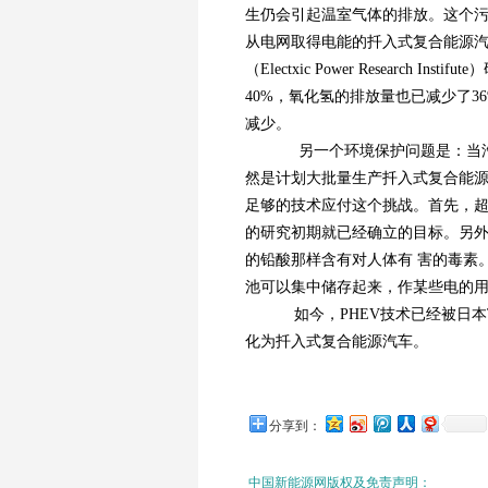
生仍会引起温室气体的排放。这个
从电网取得电能的扦入式复合能源
（Electxic Power Researc
40%，氧化氢的排放量也已减少了
减少。
另一个环境保护问题是：当汽
然是计划大批量生产扦入式复合能
足够的技术应付这个挑战。首先，超
的研究初期就已经确立的目标。另
的铅酸那样含有对人体有 害的毒素
池可以集中储存起来，作某些电的
如今，PHEV技术已经被日本To
化为扦入式复合能源汽车。
分享到：
中国新能源网版权及免责声明：