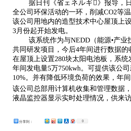
据日刊《省ェネルギ》报导，日
全公司环保活动的一环，削减CO2等
该公司用地内的造型技术中心屋顶上
3月份起开始发电。
该系统作为与NEDD（能源•产业
共同研发项目，今后4年间进行数据的
在屋顶上设置280块太阳电池板，系统
年间发电量5万750kwh。可提供该公
10%。并有降低环境负荷的效果，年间
该公司总部用计算机收集和管理数据
液晶监控器显示实时处理情况，供来
0
分享到：